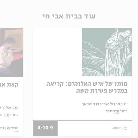
עוד בבית אבי חי
מותו של איש האלוהים: קריאה
קצת אה
במדרש פטירת משה
עם:
פרופ' אביגדור שנאן
עם:
אלון 
מתוך:
סדר בוקר
מתוך:
שיר גע
6-10.9
מוזיקה
ויד
zoom