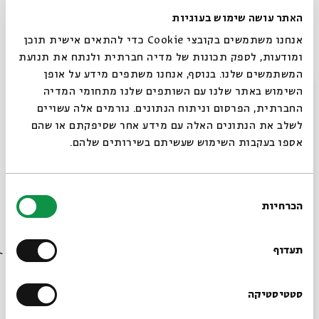
לזום בשידור חי מביתו ומדבר על אמנים ואמניות מרתקים
האתר עושה שימוש בעוגיות
ומרתקות, מקרין חומרים נדירים מהארכיון הפרטי שלו, ומארח
אנחנו משתמשים בקובצי Cookie כדי להתאים אישית תוכן
מוזיקאים ומוזיקאיות לג׳אם סשנים ביתיים.
ומודעות, לספק תכונות של מדיה חברתית ולנתח את תנועת
המשתמשים שלנו. בנוסף, אנחנו משתפים מידע על אופן
-
סגור
השימוש באתר שלנו עם השותפים שלנו מתחומי המדיה
עריכה והנחיה: יואב קוטנר
החברתית, הפרסום וניתוח הנתונים. גורמים אלה עשויים
ניהול אמנותי והפקת הסדרה: רנן סול (מונוקרייב), אבישי
לשלב את הנתונים האלה עם מידע אחר שסיפקתם או שהם
חורי, שיר שרוני
אספו בעקבות השימוש שעשיתם בשירותים שלהם.
טכנאי השידור בזום: ניר לייסט
בחירת
הכרחיות
הסכמה
שיתוף
הוספה ליומן
הרשמה לאירועים דומים
רוצים לדעת מה קורה
בבית אבי חי לפני כולם?
תעדוף
תגיות:
סיפורים במונו
יואב קוטנר
אצלכם בבית
מוסיקה
LIVE
מוזיקה ישראלית
הרשמו לניוזלטר שלנו
סטטיסטיקה