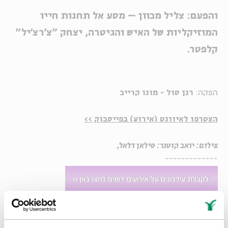
והפעם: צליל מכוון – מסע אל תחנות חייו
המוזיקליות של האיש והגיטרה, יצחק "צ'רצ'יל"
קלפטר.
הפקה:
רנן סול - מונו קרייב
הצטרפו לאיוונט (אירוע) בפייסבוק >>
צילום: יואב קוטנר: סילאן דלאל,
-------------
זה עשר שנים רצופות שיואב קוטנר מנהל שיחות צפופות עם
מיטב אמני ישראל, מעל במת בית אבי חי בירושלים ובמפגשים
מקוונים, בסדרה "סיפורים במונו". מדי יום שלישי קוטנר עולה