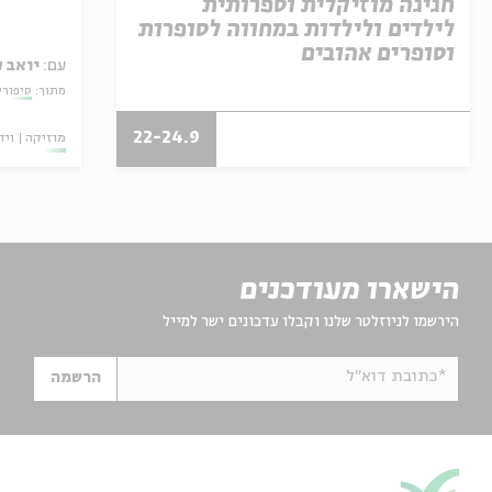
חגיגה מוזיקלית וספרותית
לילדים ולילדות במחווה לסופרות
וסופרים אהובים
עם:
יואב ק
מתוך:
סיפורי
22-24.9
מוזיקה
ויד
הישארו מעודכנים
הירשמו לניוזלטר שלנו וקבלו עדכונים ישר למייל
*כתובת דוא"ל
הרשמה