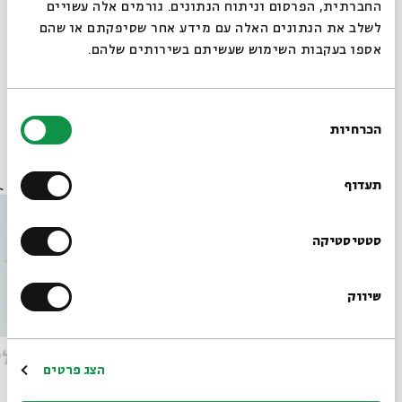
החברתית, הפרסום וניתוח הנתונים. גורמים אלה עשויים
טכנאי השידור בזום: ניר לייסט
לשלב את הנתונים האלה עם מידע אחר שסיפקתם או שהם
אספו בעקבות השימוש שעשיתם בשירותים שלהם.
שיתוף
הוספה ליומן
הרשמה לאירועים דומים
בחירת
הכרחיות
הסכמה
רוצים לדעת מה קורה
אירועים נוספים בסדרה
בבית אבי חי לפני כולם?
תעדוף
הרשמו לניוזלטר שלנו
סטטיסטיקה
שיווק
*כתובת דוא"ל
כל סוף הוא התחלה חדשה:
שיר ללא
הרשמה
הצג פרטים
תוכנית פרידה