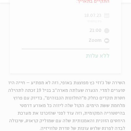
התקיים בתאריך:
ה
אנגלית
מיוחדי
18.07.23
כט בתמוז
21:00
Zoom
ללא עלות
השירה של ג'וזי כץ מפוצצת באופי, וזה לא מפתיע – חייה היו
סוערים למדי. הנערה שעלתה מארה"ב בגיל 19 זכתה לתהילה
חסרת תקדים כחלק מ"החלונות הגבוהים", בדיוק עם פרוץ
מלחמת ששת הימים. הקול שלה ליווה כל מאורע דרמטי
בהיסטוריה המקומית, וזה עוד לפני שהזכרנו את מערכת
היחסים הזוגית והאמנותית שלה עם שמוליק קראוס, שיכולה
לבדה לפרנס שלוש עונות של סדרת טלוויזיה.