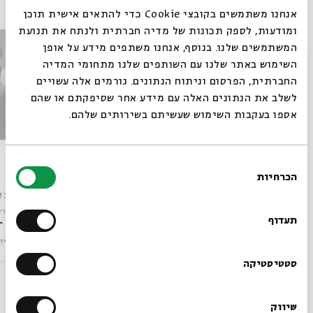
אנחנו משתמשים בקובצי Cookie כדי להתאים אישית תוכן
ומודעות, לספק תכונות של מדיה חברתית ולנתח את תנועת
המשתמשים שלנו. בנוסף, אנחנו משתפים מידע על אופן
סגור
השימוש באתר שלנו עם השותפים שלנו מתחומי המדיה
החברתית, הפרסום וניתוח הנתונים. גורמים אלה עשויים
לשלב את הנתונים האלה עם מידע אחר שסיפקתם או שהם
אספו בעקבות השימוש שעשיתם בשירותים שלהם.
מוש בן ארי - אלוהים אחד
שוב
בחירת
הכרחיות
הסכמה
רוצים לדעת מה קורה
עם:
מוש בן ארי,יואב קוטנר
עם:
יואב ק
מתוך:
סיפורים במונו
מתוך:
סיפורי
בבית אבי חי לפני כולם?
תעדוף
מוזיקה
וידאו
18.06.19
מוזיקה
ויד
הרשמו לניוזלטר שלנו
סטטיסטיקה
שיווק
עוד בבית אבי חי