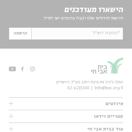
הישארו מעודכנים
הירשמו לניוזלטר שלנו וקבלו עדכונים ישר למייל
*כתובת דוא"ל
הרשמה
המלך ג'ורג' 44 פינת רחוב קק״ל, ירושלים
02-6215300
info@bac.org.il
אירועים
עיון
ספריית וידאו
אנגלית
ילדים
שיעורי בוקר
עוד בבית אבי חי
מוזיקה