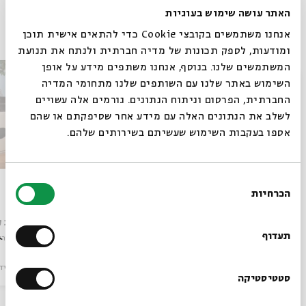
האתר עושה שימוש בעוגיות
פרקים נוספים בסדרה
אנחנו משתמשים בקובצי Cookie כדי להתאים אישית תוכן
ומודעות, לספק תכונות של מדיה חברתית ולנתח את תנועת
המשתמשים שלנו. בנוסף, אנחנו משתפים מידע על אופן
סגור
השימוש באתר שלנו עם השותפים שלנו מתחומי המדיה
החברתית, הפרסום וניתוח הנתונים. גורמים אלה עשויים
לשלב את הנתונים האלה עם מידע אחר שסיפקתם או שהם
אספו בעקבות השימוש שעשיתם בשירותים שלהם.
בחירת
שוב
דרכנו
הכרחיות
הסכמה
רוצים לדעת מה קורה
עם:
יואב קוטנר, טל גורדון, דודי לוי
עם:
יואב ק
בבית אבי חי לפני כולם?
תעדוף
מתוך:
סיפורים במונו
מתוך:
סיפורי
מוזיקה
וידאו
12.12.23
מוזיקה
ויד
הרשמו לניוזלטר שלנו
סטטיסטיקה