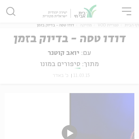
גור
סגור
סגור
דף הבית
ספריית VOD
מוזיקה
דודו טסה - בדיוק בזמן
דודו טסה - בדיוק בזמן
עם:
יואב קוטנר
ה
אנגלית
נוער
מתוך:
סיפורים במונו
11.03.15
כ' באדר