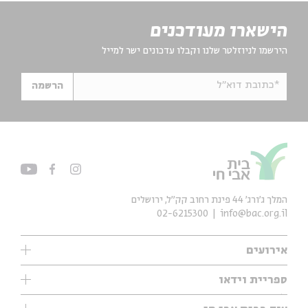
הישארו מעודכנים
הירשמו לניוזלטר שלנו וקבלו עדכונים ישר למייל
*כתובת דוא"ל
הרשמה
המלך ג'ורג' 44 פינת רחוב קק״ל, ירושלים
02-6215300
info@bac.org.il
אירועים
עיון
ספריית וידאו
אנגלית
ילדים
שיעורי בוקר