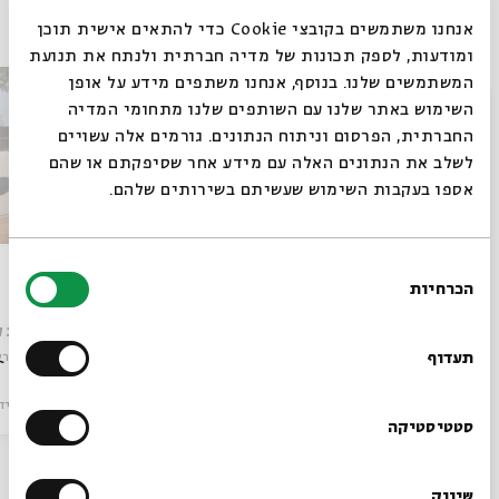
פרקים נוספים בסדרה
אנחנו משתמשים בקובצי Cookie כדי להתאים אישית תוכן
ומודעות, לספק תכונות של מדיה חברתית ולנתח את תנועת
המשתמשים שלנו. בנוסף, אנחנו משתפים מידע על אופן
סגור
השימוש באתר שלנו עם השותפים שלנו מתחומי המדיה
החברתית, הפרסום וניתוח הנתונים. גורמים אלה עשויים
לשלב את הנתונים האלה עם מידע אחר שסיפקתם או שהם
אספו בעקבות השימוש שעשיתם בשירותים שלהם.
שוב
בחירת
דרכנו
הכרחיות
הסכמה
רוצים לדעת מה קורה
עם:
יואב קוטנר, טל גורדון, דודי לוי
עם:
יואב ק
בבית אבי חי לפני כולם?
תעדוף
מתוך:
סיפורים במונו
מתוך:
סיפורי
מוזיקה
וידאו
12.12.23
מוזיקה
ויד
הרשמו לניוזלטר שלנו
סטטיסטיקה
שיווק