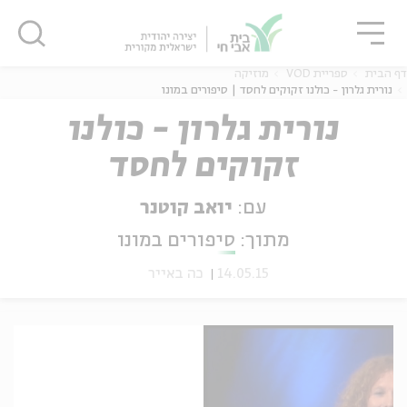
גור
סגור
סגור
דף הבית
ספריית VOD
מוזיקה
נורית גלרון - כולנו זקוקים לחסד | סיפורים במונו
נורית גלרון - כולנו
זקוקים לחסד
ה
אנגלית
נוער
עם:
יואב קוטנר
מתוך:
סיפורים במונו
14.05.15
כה באייר