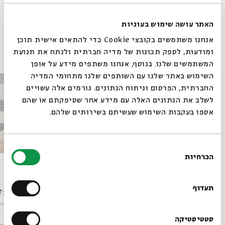
תגיות:
סיפורים במונו
יואב קוטנר
נורית גלרון
האתר עושה שימוש בעוגיות
אנחנו משתמשים בקובצי Cookie כדי להתאים אישית תוכן
פרקים נוספים בסדרה
ומודעות, לספק תכונות של מדיה חברתית ולנתח את תנועת
המשתמשים שלנו. בנוסף, אנחנו משתפים מידע על אופן
סגור
השימוש באתר שלנו עם השותפים שלנו מתחומי המדיה
החברתית, הפרסום וניתוח הנתונים. גורמים אלה עשויים
לשלב את הנתונים האלה עם מידע אחר שסיפקתם או שהם
אספו בעקבות השימוש שעשיתם בשירותים שלהם.
בחירת
הכרחיות
הסכמה
שוב
דרכנו
רוצים לדעת מה קורה
בבית אבי חי לפני כולם?
תעדוף
עם:
יואב קוטנר, טל גורדון, דודי לוי
עם:
יואב ק
מתוך:
סיפורים במונו
מתוך:
סיפורי
הרשמו לניוזלטר שלנו
סטטיסטיקה