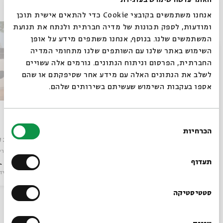
אנחנו משתמשים בקובצי Cookie כדי להתאים אישית תוכן
ומודעות, לספק תכונות של מדיה חברתית ולנתח את תנועת
המשתמשים שלנו. בנוסף, אנחנו משתפים מידע על אופן
סגור
השימוש באתר שלנו עם השותפים שלנו מתחומי המדיה
החברתית, הפרסום וניתוח הנתונים. גורמים אלה עשויים
לשלב את הנתונים האלה עם מידע אחר שסיפקתם או שהם
אספו בעקבות השימוש שעשיתם בשירותים שלהם.
שוב
דרכנו
בחירת
הכרחיות
הסכמה
עם:
יואב קוטנר, טל גורדון, דודי לוי
עם:
יואב ק
רוצים לדעת מה קורה
מתוך:
סיפורים במונו
מתוך:
סיפורי
בבית אבי חי לפני כולם?
תעדוף
מוזיקה
וידאו
12.12.23
מוזיקה
ויד
הרשמו לניוזלטר שלנו
סטטיסטיקה
עוד בבית אבי חי