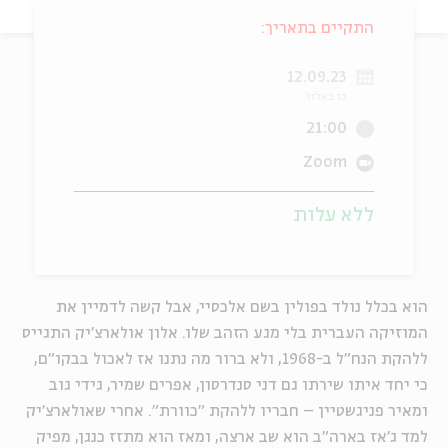
התקיים בתאריך:
ה
אנגלית
מיוחדי
12.09.23
כו באלול
21:00
Zoom
ללא עלות
הוא בכלל נולד בפולין בשם אלכסיי, אבל קשה לדמיין את
המוזיקה העברית בלי מגע הזהב שלו. אלון אולארצ'יק התגייס
ללהקת הנח"ל ב-1968, ולא ברור מה נתנו אז לאכול בבקו"ם,
כי יחד איתו שירתו גם דני סנדרסון, אפרים שמיר, גידי גוב
ומאיר פניגשטיין – חבריו ללהקת "כוורת". אחרי שאולארצ'יק
למד ג'אז בארה"ב הוא שב ארצה, ומאז הוא מתזז כנגן, מפיק