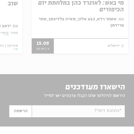
מי באש: לאונרד כהן במלחמת יום
שוב
הכיפורים
עם:
אסתר רדא, גבע אלון, מאיה בלזיצמן, מתי
פרידמן
עם:
יואב ק
מתוך:
סיפורי
15.09
מוזיקה
ויד
ירושלים
ג' | 20:30
הישארו מעודכנים
הירשמו לניוזלטר שלנו וקבלו עדכונים ישר למייל
*כתובת דוא"ל
הרשמה