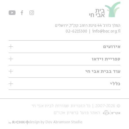
המלך ג'ורג' 44 פינת רחוב קק״ל, ירושלים
02-6215300
info@bac.org.il
אירועים
עיון
ספריית וידאו
אנגלית
ילדים
שיעורי בוקר
עוד בבית אבי חי
מוזיקה
מיוחדים
תערוכות
עיון
כללי
נוער
מיוחדים
מיוחדים
צרו קשר
ספרות ושירה
פודקאסטים מומלצים
ספרות ושירה
אודות
סדרות
כתבות
© 2007-2026 | כל הזכויות שמורות לבית אבי חי
הצהרת נגישות
אירועי עבר
קצה הקרחון
האתר פועל ברשיון אקו״ם
תנאי שימוש והצהרת פרטיות
אירועים בירושלים
על הדרך
חנות
ילדים
design by Dov Abramson Studio
מפלגת המחשבות
מוזיקה