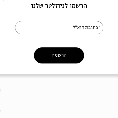
הרשמו לניוזלטר שלנו
ר
*כתובת דוא"ל
ר
ר
הרשמה
ר
ר
ר