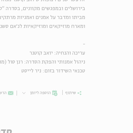
בירושלים ובמפגשים מקוונים, בסדרה "סיפ
מביתו ומדבר על אמנים ואמניות מרתקים 
ומארח מוזיקאים ומוזיקאיות לג׳אם סשני
-
עריכה והנחיה: יואב קוטנר
ניהול אמנותי והפקת הסדרה: רנן סול (מונ
טכנאי השידור בזום: ניר לייסט
שיתוף
הוספה ליומן
הרשמ
סדר