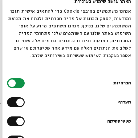
האתר עושה שימוש בעוגיות
ומרתקות, מקרין חומרים נדירים מהארכיון הפרטי שלו, ומארח
אנחנו משתמשים בקובצי Cookie כדי להתאים אישית תוכן
מוזיקאים ומוזיקאיות לג׳אם סשנים ביתיים.
ומודעות, לספק תכונות של מדיה חברתית ולנתח את תנועת
המשתמשים שלנו. בנוסף, אנחנו משתפים מידע על אופן
-
סגור
השימוש באתר שלנו עם השותפים שלנו מתחומי המדיה
עריכה והנחיה: יואב קוטנר
החברתית, הפרסום וניתוח הנתונים. גורמים אלה עשויים
ניהול אמנותי והפקת הסדרה: רנן סול (מונוקרייב), אבישי
לשלב את הנתונים האלה עם מידע אחר שסיפקתם או שהם
חורי, שיר שרוני
אספו בעקבות השימוש שעשיתם בשירותים שלהם.
טכנאי השידור בזום: ניר לייסט
בחירת
הכרחיות
שיתוף
הוספה ליומן
הרשמה לאירועים דומים
הסכמה
רוצים לדעת מה קורה
בבית אבי חי לפני כולם?
תעדוף
תגיות:
יואב קוטנר
מוזיקה
מוזיקה ישראלית
מופע מוסיקלי
מופע מקור
מאיר אריאל
מופע מוזיקלי
מוזיקה יהודית
מוזיקה בירושלים
קוטנר
הרשמו לניוזלטר שלנו
סטטיסטיקה
אירועים נוספים בסדרה