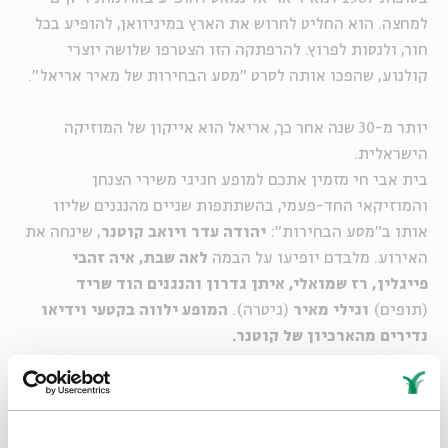
למחצה. הוא החליט לחרוש את הארץ במיניוואן, להופיע בכל
חור, ולנסות לפרוץ. להרפתקה הזו הצטרפו שלושה יוצרי
קולנוע, שהפכו אותה לסרט "מסע הבחירות של מאיר אריאל".
יותר מ-30 שנה אחר כך, אריאל הוא אייקון של המוזיקה
הישראלית.
בית אבי חי מזמין אתכם למופע חגיגי משירי הצנחן
והמוזיקאי החד-פעמי, בהשתתפות שניים מהנגנים שליוו
אותו ב"מסע הבחירות":
יהודה עדר ויואב קוטנר
, שינחה את
האירוע. מלבדם יופיעו על הבמה
לאה שבת, איה זהבי
פייגלין, רז שמואלי, איתן גדרון והנגנים הוד שריד
(תופים)
וגילי מאיר
(גיטרה).
המופע ילווה בקטעי וידיאו
נדירים מהארכיון של קוטנר.
זה עשר שנים רצופות שיואב קוטנר מנהל שיחות צפופות עם
מיטב אמני ישראל, מעל במת בית אבי חי בירושלים ובמפגשים
מקוונים, בסדרה "סיפורים במונו". מדי יום שלישי קוטנר עולה
לזום בשידור חי מביתו ומדבר על אמנים ואמניות מרתקים