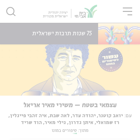
גור
סגור
סגור
דף הבית
אירועים
עצמאי בשטח – משירי מאיר אריאל
75 שנות תרבות ישראלית
עצמאי בשטח – משירי מאיר אריאל
עם:
יואב קוטנר, יהודה עדר, לאה שבת, איה זהבי פייגלין,
רז שמואלי, איתן גדרון, גילי מאיר, הוד שריד
מתוך:
סיפורים במונו