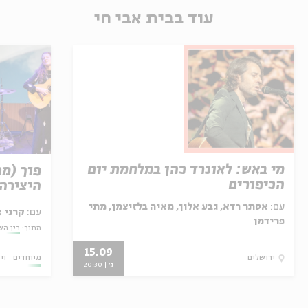
עוד בבית אבי חי
מי באש: לאונרד כהן במלחמת יום
פוך (מ
הכיפורים
היצירה 
עם:
אסתר רדא, גבע אלון, מאיה בלזיצמן, מתי
עם:
קרני 
פרידמן
מתוך:
בין השו
15.09
מיוחדים
וי
ירושלים
ג' | 20:30