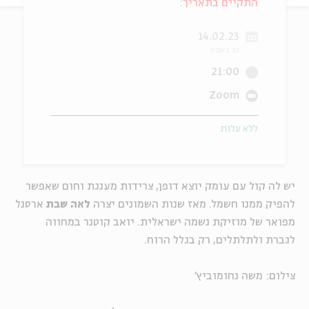
התקיים בתאריך:
ה
אנגלית
מיוחדי
14.02.23
כג בשבט
21:00
Zoom
ללא עלות
יש לה קול עם עומק יוצא דופן, צרידות מענגת וחום שאפשר
להפיק ממנו חשמל. מאז שנות השמונים יצרה
לאה שבת
ארסנל
מפואר של מוזיקת נשמה ישראלית. יואב קוטנר במחווה
לגברת ולתלתלים, רק בגלל הרוח.
צילום: משה נחומוביץ'