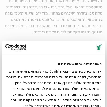
זה עשר שנים רצופות שיואב קוטנר מנהל שיחות צפופות עם
מיטב אמני ישראל, מעל במת בית אבי חי בירושלים ובמפגשים
מקוונים, בסדרה "סיפורים במונו". מדי יום שלישי קוטנר עולה
לזום בשידור חי מביתו ומדבר על אמנים ואמניות מרתקים
ומרתקות, מקרין חומרים נדירים מהארכיון הפרטי שלו, ומארח
מוזיקאים ומוזיקאיות לג׳אם סשנים ביתיים.
-
עריכה והנחיה: יואב קוטנר
ניהול אמנותי והפקת הסדרה: רנן סול (מונוקרייב), אבישי
חורי, שיר שרוני
האתר עושה שימוש בעוגיות
טכנאי השידור בזום: ניר לייסט
אנחנו משתמשים בקובצי Cookie כדי להתאים אישית תוכן
ומודעות, לספק תכונות של מדיה חברתית ולנתח את תנועת
המשתמשים שלנו. בנוסף, אנחנו משתפים מידע על אופן
שיתוף
הוספה ליומן
הרשמה לאירועים דומים
סגור
השימוש באתר שלנו עם השותפים שלנו מתחומי המדיה
החברתית, הפרסום וניתוח הנתונים. גורמים אלה עשויים
לשלב את הנתונים האלה עם מידע אחר שסיפקתם או שהם
אספו בעקבות השימוש שעשיתם בשירותים שלהם.
תגיות:
סיפורים במונו
מוזיקה ישראלית
נוסטלגיה
סיפורים במונו מהבית