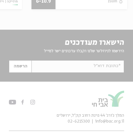
6-10.9
מוזיקה
ויד
zoom
הישארו מעודכנים
הירשמו לניוזלטר שלנו וקבלו עדכונים ישר למייל
*כתובת דוא"ל
הרשמה
המלך ג'ורג' 44 פינת רחוב קק״ל, ירושלים
02-6215300
info@bac.org.il