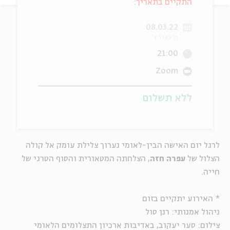
התקיים בתאריך:
ה
אנגלית
מיוחדי
08.03.22
ה' באדר ב'
21:00
Zoom
ללא תשלום
לרגל יום האישה הבין-לאומי נערוך צלילת עומק אל קולה
הצלול של
עפרה חזה
, הצלחתה המטאורית והסוף הטרגי של
חייה.
* האירוע יתקיים בזום
ניהול אמנותי: רנן סול
צילום: סער יעקוב, באדיבות ארכיון התצלומים הלאומי