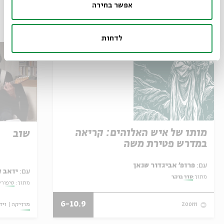
אפשר בחירה
עוד בבית אבי חי
לדחות
מותו של איש האלוהים: קריאה
שוב
במדרש פטירת משה
עם:
פרופ' אביגדור שנאן
עם:
יואב ק
מתוך:
סדר בוקר
מתוך:
סיפורי
6-10.9
מוזיקה
ויד
zoom