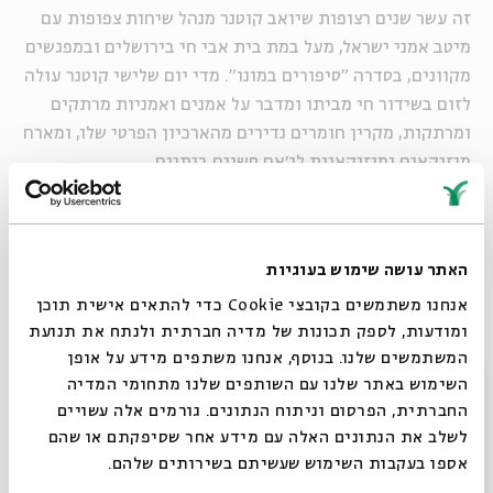
זה עשר שנים רצופות שיואב קוטנר מנהל שיחות צפופות עם
מיטב אמני ישראל, מעל במת בית אבי חי בירושלים ובמפגשים
מקוונים, בסדרה "סיפורים במונו". מדי יום שלישי קוטנר עולה
לזום בשידור חי מביתו ומדבר על אמנים ואמניות מרתקים
ומרתקות, מקרין חומרים נדירים מהארכיון הפרטי שלו, ומארח
מוזיקאים ומוזיקאיות לג׳אם סשנים ביתיים.
-
עריכה והנחיה: יואב קוטנר
האתר עושה שימוש בעוגיות
ניהול אמנותי והפקת הסדרה: רנן סול (מונוקרייב), אבישי
חורי, שיר שרוני
אנחנו משתמשים בקובצי Cookie כדי להתאים אישית תוכן
ומודעות, לספק תכונות של מדיה חברתית ולנתח את תנועת
טכנאי השידור בזום: ניר לייסט
המשתמשים שלנו. בנוסף, אנחנו משתפים מידע על אופן
סגור
השימוש באתר שלנו עם השותפים שלנו מתחומי המדיה
החברתית, הפרסום וניתוח הנתונים. גורמים אלה עשויים
שיתוף
הוספה ליומן
הרשמה לאירועים דומים
לשלב את הנתונים האלה עם מידע אחר שסיפקתם או שהם
אספו בעקבות השימוש שעשיתם בשירותים שלהם.