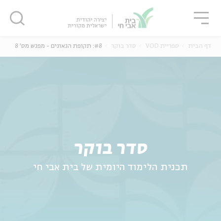
גור
סגור
סגור
דף הבית
ספריית VOD
סדר בוקר
#8: תקופת הגאונים - מפגש מס' 8
ה
אנגלית
נוער
סדר בוקר
תכנית הלימוד היומית של בית אבי חי