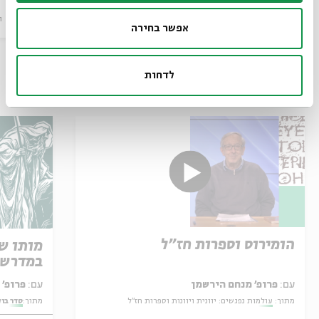
סדר בוקר
וידאו
11.11.21
סדר בוקר
ו
אפשר בחירה
לדחות
עוד בבית אבי חי
הומירוס וספרות חז"ל
מותו ש
במדרש 
עם:
פרופ' מנחם הירשמן
עם:
פרופ' אביגדור שנאן
מתוך:
עולמות נפגשים: יוונית ויוונות וספרות חז"ל
מתוך:
סדר בו