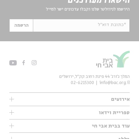
הישארו מעודכנים
הירשמו לניוזלטר שלנו וקבלו עדכונים ישר למייל
*כתובת דוא"ל
הרשמה
המלך ג'ורג' 44 פינת רחוב קק״ל, ירושלים
02-6215300
info@bac.org.il
אירועים
עיון
ספריית וידאו
אנגלית
ילדים
שיעורי בוקר
עוד בבית אבי חי
מוזיקה
מיוחדים
תערוכות
עיון