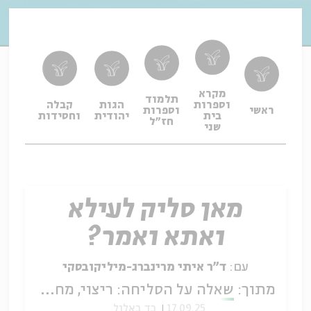
מקרא
תלמוד
וספרות
הגות
קבלה
תפיל
ראשי
וספרות
בית
יהודית
וחסידות
ופיו
חז"ל
שני
מאן סליק לעילא
ואתא ואמר?
עם:
ד"ר איתי מרינברג-מיליקובסקי
מתוך:
שאלה על הסליחה: ריצוי, מחילה וכשלון בספרות חז"ל
17.09.25
כד באלול