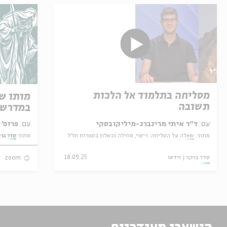
מסליחה בתלמוד אל הלכות
מותו ש
תשובה
במדרש 
עם:
ד"ר איתי מרינברג-מיליקובסקי
עם:
פרופ' אביגדור שנאן
מתוך:
שאלה על הסליחה: ריצוי, מחילה וכשלון בספרות חז"ל
מתוך:
סדר בו
סדר בוקר
וידאו
18.09.25
zoom