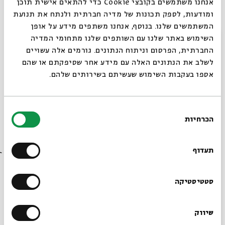
אנחנו משתמשים בקובצי Cookie כדי להתאים אישית תוכן
שיעור יומי
מקרא וספרות בית שני
תלמוד וספרות חז"ל
הגות יהודית
ומודעות, לספק תכונות של מדיה חברתית ולנתח את תנועת
קבלה וחסידות
תפילה ופיוט
מחשבת ההלכה
היסטוריה יהודית
המשתמשים שלנו. בנוסף, אנחנו משתפים מידע על אופן
סגור
השימוש באתר שלנו עם השותפים שלנו מתחומי המדיה
הרצאות בשידור חי
החברתית, הפרסום וניתוח הנתונים. גורמים אלה עשויים
לשלב את הנתונים האלה עם מידע אחר שסיפקתם או שהם
אספו בעקבות השימוש שעשיתם בשירותים שלהם.
בחירת
מתוך המפגש ריצוי, מחילה וכשלון אצל חז"ל | שיעור 4 –
הכרחיות
הסכמה
מאן סליק לעילא ואתא ואמר? שהתקיים ב-17.09.25
רוצים לדעת מה קורה
בבית אבי חי לפני כולם?
הורדת מקורות מתוך אירוע שאלה על הסליחה: ריצוי, מחילה
תעדוף
וכשלון בספרות חז"ל
הרשמו לניוזלטר שלנו
סטטיסטיקה
פרקים נוספים בסדרה
שיווק
*כתובת דוא"ל