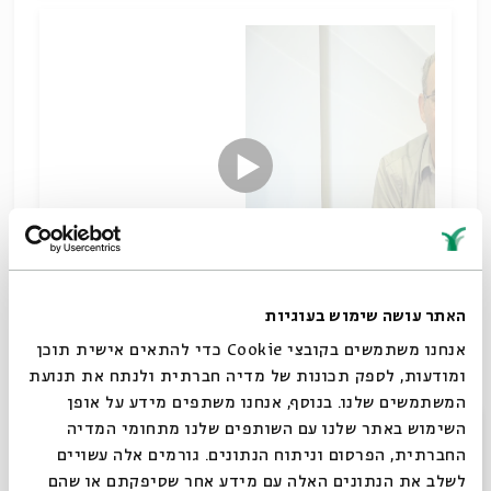
האתר עושה שימוש בעוגיות
עם ד"ר רוני שויקה
אנחנו משתמשים בקובצי Cookie כדי להתאים אישית תוכן
ומודעות, לספק תכונות של מדיה חברתית ולנתח את תנועת
תקופת הגאונים
המשתמשים שלנו. בנוסף, אנחנו משתפים מידע על אופן
הורדת מקורות
שיתוף
סגור
השימוש באתר שלנו עם השותפים שלנו מתחומי המדיה
תגיות:
תלמוד וספרות חז"ל
היסטוריה יהודית
רוני שויקה
החברתית, הפרסום וניתוח הנתונים. גורמים אלה עשויים
ספרות הגאונים
לשלב את הנתונים האלה עם מידע אחר שסיפקתם או שהם