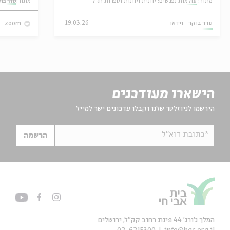
מתוך:
עולמות נפגשים: יוונית ויוונות וספרות חז"ל
מתוך:
סדר בו
סדר בוקר
וידאו
19.03.26
zoom
הישארו מעודכנים
הירשמו לניוזלטר שלנו וקבלו עדכונים ישר למייל
*כתובת דוא"ל
הרשמה
המלך ג'ורג' 44 פינת רחוב קק״ל, ירושלים