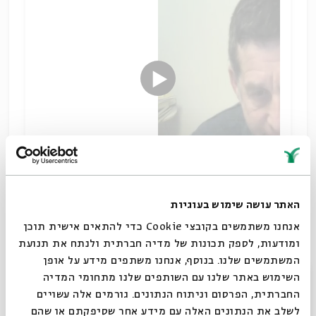
בימי החשמונאים העם ביהודה היה מפוצל לכתות שונות
האתר עושה שימוש בעוגיות
- פרושים צדוקים ואיסיים. מה היחס של הכתות השונות
אנחנו משתמשים בקובצי Cookie כדי להתאים אישית תוכן
לשלטון החשמונאי?
ומודעות, לספק תכונות של מדיה חברתית ולנתח את תנועת
מדינת החשמונאים
המשתמשים שלנו. בנוסף, אנחנו משתפים מידע על אופן
שיתוף
סגור
השימוש באתר שלנו עם השותפים שלנו מתחומי המדיה
תגיות:
מקרא וספרות בית שני
היסטוריה יהודית
דניאל שוורץ
החברתית, הפרסום וניתוח הנתונים. גורמים אלה עשויים
חשמונאים
חנוכה
לשלב את הנתונים האלה עם מידע אחר שסיפקתם או שהם