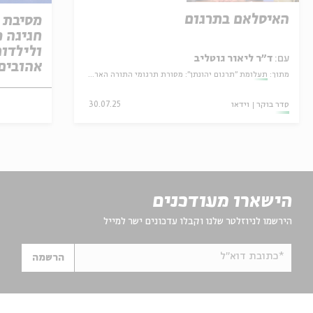
האיסלאם בתרגום
מסיבת 
חגיגה מ
ולילדות
עם:
ד"ר ליאור גוטליב
אהובים
מתוך:
תעלומת "תרגום יהונתן": מסורת תרגומי התורה הארמיים
סדר בוקר
וידאו
30.07.25
הישארו מעודכנים
הירשמו לניוזלטר שלנו וקבלו עדכונים ישר למייל
*כתובת דוא"ל
הרשמה