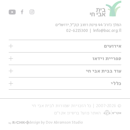
המלך ג'ורג' 44 פינת רחוב קק״ל, ירושלים
02-6215300
info@bac.org.il
אירועים
עיון
ספריית וידאו
אנגלית
ילדים
שיעורי בוקר
עוד בבית אבי חי
מוזיקה
מיוחדים
תערוכות
עיון
כללי
נוער
מיוחדים
מיוחדים
צרו קשר
ספרות ושירה
פודקאסטים מומלצים
ספרות ושירה
אודות
סדרות
כתבות
© 2007-2026 | כל הזכויות שמורות לבית אבי חי
הצהרת נגישות
אירועי עבר
קצה הקרחון
האתר פועל ברשיון אקו״ם
תנאי שימוש והצהרת פרטיות
אירועים בירושלים
על הדרך
חנות
ילדים
design by Dov Abramson Studio
מפלגת המחשבות
מוזיקה