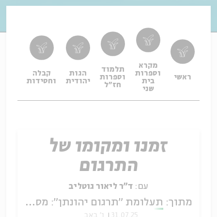
מקרא
תלמוד
וספרות
הגות
קבלה
תפיל
ראשי
וספרות
בית
יהודית
וחסידות
ופיו
חז"ל
שני
זמנו ומקומו של
התרגום
עם:
ד"ר ליאור גוטליב
מתוך:
תעלומת "תרגום יהונתן": מסורת תרגומי התורה הארמיים
31.07.25
ו' באב