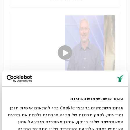
האתר עושה שימוש בעוגיות
תעלומת "תרגום יהונתן"
שיתוף
אנחנו משתמשים בקובצי Cookie כדי להתאים אישית תוכן
תגיות:
ליאור גוטליב
מקרא וספרות בית שני
ומודעות, לספק תכונות של מדיה חברתית ולנתח את תנועת
המשתמשים שלנו. בנוסף, אנחנו משתפים מידע על אופן
סגור
השימוש באתר שלנו עם השותפים שלנו מתחומי המדיה