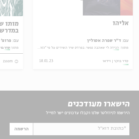
אליהו
מותו ש
במדרש 
עם:
ד"ר שפרה אסולין
עם:
פרופ' אביגדור שנאן
מתוך:
הגידה לי שאהבה נפשי: בפרדס שיר השירים על פי "הזוהר"
מתוך:
סדר בו
סדר בוקר
וידאו
18.01.23
zoom
הישארו מעודכנים
הירשמו לניוזלטר שלנו וקבלו עדכונים ישר למייל
*כתובת דוא"ל
הרשמה