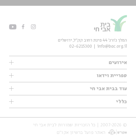
המלך ג'ורג' 44 פינת רחוב קק״ל, ירושלים
02-6215300
info@bac.org.il
אירועים
עיון
ספריית וידאו
אנגלית
ילדים
שיעורי בוקר
עוד בבית אבי חי
מוזיקה
מיוחדים
תערוכות
עיון
כללי
נוער
מיוחדים
מיוחדים
צרו קשר
ספרות ושירה
פודקאסטים מומלצים
ספרות ושירה
אודות
סדרות
כתבות
© 2007-2026 | כל הזכויות שמורות לבית אבי חי
הצהרת נגישות
אירועי עבר
קצה הקרחון
האתר פועל ברשיון אקו״ם
תנאי שימוש והצהרת פרטיות
אירועים בירושלים