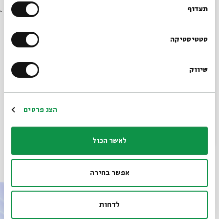
שפרה אסולין
בבית אבי חי לפני כולם?
תעדוף
הרשמו לניוזלטר שלנו
סטטיסטיקה
שיווק
*כתובת דוא"ל
מתוך המפגש ארוס ותנטוס שהתקיים ב-19.01.23
הורדת מקורות מתוך אירוע הגידה לי שאהבה נפשי: בפרדס שיר
הרשמה
השירים על פי "הזוהר"
הצג פרטים
לאשר הכול
פרקים נוספים בסדרה
אפשר בחירה
לדחות