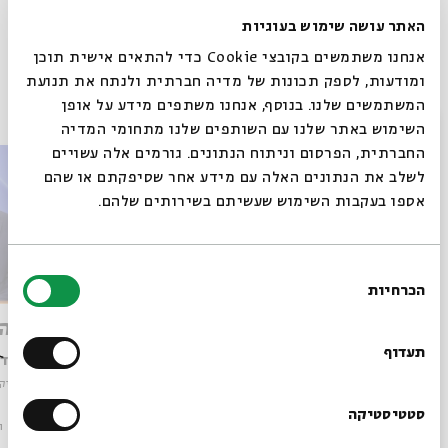
הרצאות בשידור חי
האתר עושה שימוש בעוגיות
אנחנו משתמשים בקובצי Cookie כדי להתאים אישית תוכן
ומודעות, לספק תכונות של מדיה חברתית ולנתח את תנועת
פרקים נוספים בסדרה
המשתמשים שלנו. בנוסף, אנחנו משתפים מידע על אופן
סגור
השימוש באתר שלנו עם השותפים שלנו מתחומי המדיה
החברתית, הפרסום וניתוח הנתונים. גורמים אלה עשויים
לשלב את הנתונים האלה עם מידע אחר שסיפקתם או שהם
אספו בעקבות השימוש שעשיתם בשירותים שלהם.
בחירת
הכרחיות
הסכמה
רוצים לדעת מה קורה
ספרא דצניעותא וסוד האיזונים
שיר אה
בבית אבי חי לפני כולם?
תעדוף
עם:
הרב ד"ר יעקב נגן
עם:
הרב ד"
מתוך:
מנשיקות פיהו: קריאות זוהריות על זוגיות ואהבה
מתוך:
מנשיקו
הרשמו לניוזלטר שלנו
סטטיסטיקה
סדר בוקר
וידאו
13.05.26
סדר בוקר
ו