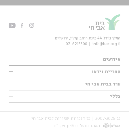
המלך ג'ורג' 44 פינת רחוב קק״ל, ירושלים
02-6215300
info@bac.org.il
אירועים
עיון
ספריית וידאו
אנגלית
ילדים
שיעורי בוקר
עוד בבית אבי חי
מוזיקה
מיוחדים
תערוכות
עיון
כללי
נוער
מיוחדים
מיוחדים
צרו קשר
ספרות ושירה
פודקאסטים מומלצים
ספרות ושירה
אודות
סדרות
כתבות
© 2007-2026 | כל הזכויות שמורות לבית אבי חי
הצהרת נגישות
אירועי עבר
קצה הקרחון
האתר פועל ברשיון אקו״ם
תנאי שימוש והצהרת פרטיות
אירועים בירושלים