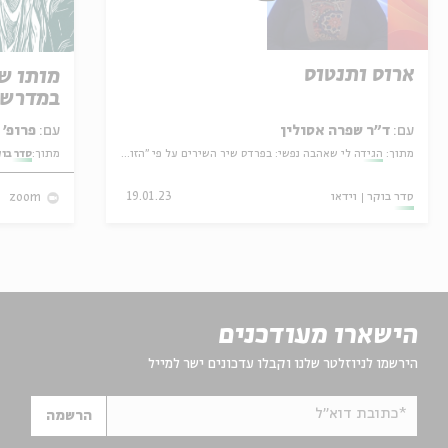
ארוס ותנטוס
מותו ש
במדרש 
עם:
ד"ר שפרה אסולין
עם:
פרופ' אביגדור שנאן
מתוך:
הגידה לי שאהבה נפשי: בפרדס שיר השירים על פי "הזוהר"
מתוך:
סדר בו
סדר בוקר
וידאו
19.01.23
zoom
הישארו מעודכנים
הירשמו לניוזלטר שלנו וקבלו עדכונים ישר למייל
*כתובת דוא"ל
הרשמה