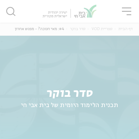
גור
סגור
סגור
דף הבית
ספריית VOD
סדר בוקר
#4: מאי חנוכה? - מפגש אחרון
ה
אנגלית
נוער
סדר בוקר
תכנית הלימוד היומית של בית אבי חי