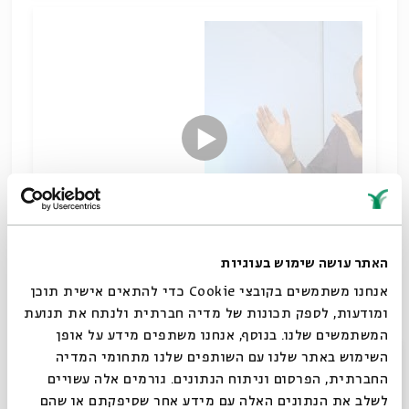
האתר עושה שימוש בעוגיות
עם פרופ' נח חכם
אנחנו משתמשים בקובצי Cookie כדי להתאים אישית תוכן
ומודעות, לספק תכונות של מדיה חברתית ולנתח את תנועת
מאי חנוכה?
המשתמשים שלנו. בנוסף, אנחנו משתפים מידע על אופן
הורדת מקורות
שיתוף
סגור
השימוש באתר שלנו עם השותפים שלנו מתחומי המדיה
תגיות:
מקרא וספרות בית שני
תלמוד וספרות חז"ל
היסטוריה יהודית
החברתית, הפרסום וניתוח הנתונים. גורמים אלה עשויים
נח חכם
חשמונאים
חנוכה
לשלב את הנתונים האלה עם מידע אחר שסיפקתם או שהם