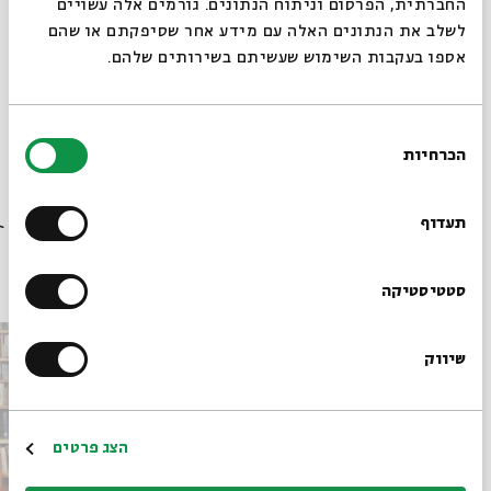
החברתית, הפרסום וניתוח הנתונים. גורמים אלה עשויים
תגיות:
תלמוד וספרות חז"ל
מחשבת ההלכה
איילת הופמן ליבזון
לשלב את הנתונים האלה עם מידע אחר שסיפקתם או שהם
אספו בעקבות השימוש שעשיתם בשירותים שלהם.
בחירת
הכרחיות
הסכמה
רוצים לדעת מה קורה
בבית אבי חי לפני כולם?
תעדוף
פרקים נוספים בסדרה
הרשמו לניוזלטר שלנו
סטטיסטיקה
שיווק
*כתובת דוא"ל
הרשמה
הצג פרטים