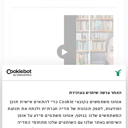
האתר עושה שימוש בעוגיות
במפגש זה נלמד על המעבר משלהי ימי המקרא בהם
אנחנו משתמשים בקובצי Cookie כדי להתאים אישית תוכן
הדמות המרכזית היא של הכהן לתקופת חז"ל בה עולה
ומודעות, לספק תכונות של מדיה חברתית ולנתח את תנועת
דמותו של התלמיד החכם.
המשתמשים שלנו. בנוסף, אנחנו משתפים מידע על אופן
סגור
תלמוד תורה כנגד כולם
השימוש באתר שלנו עם השותפים שלנו מתחומי המדיה
הורדת מקורות
שיתוף