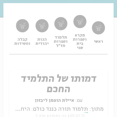
מקרא
תלמוד
וספרות
הגות
קבלה
תפיל
ראשי
וספרות
בית
יהודית
וחסידות
ופיו
חז"ל
שני
דמותו של התלמיד
החכם
עם:
איילת הופמן ליבזון
מתוך:
תלמוד תורה כנגד כולם: היחס בין לימוד תורה לעולם המעשה בספרות התלמודית
05.07.21
כה בתמוז
פרק 2