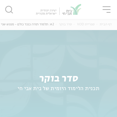
גור
סגור
סגור
דף הבית
ספריית VOD
סדר בוקר
#2: תלמוד תורה כנגד כולם - מפגש שני
ה
אנגלית
נוער
סדר בוקר
תכנית הלימוד היומית של בית אבי חי