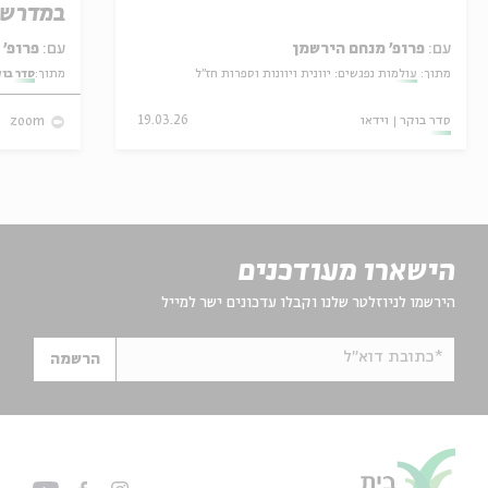
במדרש 
עם:
פרופ' מנחם הירשמן
עם:
פרופ' אביגדור שנאן
מתוך:
עולמות נפגשים: יוונית ויוונות וספרות חז"ל
מתוך:
סדר בו
סדר בוקר
וידאו
19.03.26
zoom
הישארו מעודכנים
הירשמו לניוזלטר שלנו וקבלו עדכונים ישר למייל
*כתובת דוא"ל
הרשמה