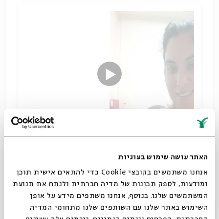
עולם המדרש החז"לי נחשף בפנינו לרוב קטעים קטעים -
האתר עושה שימוש בעוגיות
כל מדרש עומד בזכות עצמו ונשלף בהתאם לצורך
אנחנו משתמשים בקובצי Cookie כדי להתאים אישית תוכן
הלימודי. העיון במדרש רבא כיחידה ספרותית חושף את
ומודעות, לספק תכונות של מדיה חברתית ולנתח את תנועת
עבודת העריכה הייחודית לספרות המדרשית.
המשתמשים שלנו. בנוסף, אנחנו משתפים מידע על אופן
הדור השני של האנושות
סגור
השימוש באתר שלנו עם השותפים שלנו מתחומי המדיה
הורדת מקורות
שיתוף