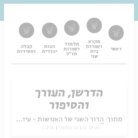
מקרא
תלמוד
וספרות
הגות
קבלה
תפיל
ראשי
וספרות
בית
יהודית
וחסידות
ופיו
חז"ל
שני
הדרשן, העורך
והסיפור
מתוך:
הדור השני של האנושות - עיון במדרשי קין והבל בבראשית רבה
11.10.20
כג בתשרי
פרק 1