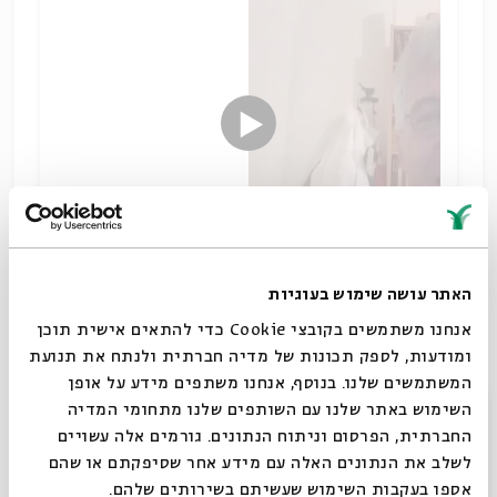
האתר עושה שימוש בעוגיות
מדוע הלכו רבנים במאה ה-19 לכנסיה נוצרית בימים
אנחנו משתמשים בקובצי Cookie כדי להתאים אישית תוכן
הנוראים והאם הספרות ההלכתית רואה זאת בעין יפה?
ומודעות, לספק תכונות של מדיה חברתית ולנתח את תנועת
נצרות ונוצרים בתלמוד ובספרות הרבנית
המשתמשים שלנו. בנוסף, אנחנו משתפים מידע על אופן
שיתוף
סגור
השימוש באתר שלנו עם השותפים שלנו מתחומי המדיה
תגיות:
תלמוד וספרות חז"ל
שמואל הר
נצרות
החברתית, הפרסום וניתוח הנתונים. גורמים אלה עשויים
לשלב את הנתונים האלה עם מידע אחר שסיפקתם או שהם
אספו בעקבות השימוש שעשיתם בשירותים שלהם.