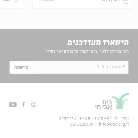
סדר בוקר
וידאו
19.03.26
zoom
הישארו מעודכנים
הירשמו לניוזלטר שלנו וקבלו עדכונים ישר למייל
*כתובת דוא"ל
הרשמה
המלך ג'ורג' 44 פינת רחוב קק״ל, ירושלים
02-6215300
info@bac.org.il