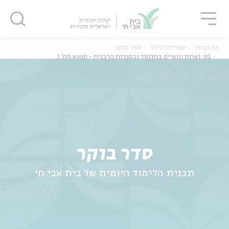
גור
סגור
סגור
דף הבית
ספריית VOD
סדר בוקר
#1: נצרות ונוצרים בתלמוד ובספרות הרבנית - מפגש מס' 1
ה
אנגלית
נוער
סדר בוקר
תכנית הלימוד היומית של בית אבי חי