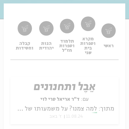
מקרא
תלמוד
וספרות
הגות
קבלה
תפיל
ראשי
וספרות
בית
יהודית
וחסידות
ופיו
חז"ל
שני
אֵבֶל ותחנונים
עם:
ד"ר אריאל סרי לוי
מתוך:
למה צמנו? על משמעותו של הצום במקרא
11.08.24
ז' באב