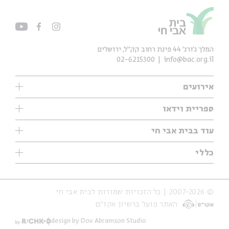
המלך ג'ורג' 44 פינת רחוב קק״ל, ירושלים
02-6215300
info@bac.org.il
אירועים
עיון
ספריית וידאו
אנגלית
ילדים
שיעורי בוקר
עוד בבית אבי חי
מוזיקה
מיוחדים
תערוכות
עיון
כללי
נוער
מיוחדים
מיוחדים
צרו קשר
ספרות ושירה
פודקאסטים מומלצים
ספרות ושירה
אודות
סדרות
כתבות
© 2007-2026 | כל הזכויות שמורות לבית אבי חי
הצהרת נגישות
אירועי עבר
קצה הקרחון
האתר פועל ברשיון אקו״ם
תנאי שימוש והצהרת פרטיות
אירועים בירושלים
על הדרך
חנות
ילדים
design by Dov Abramson Studio
מפלגת המחשבות