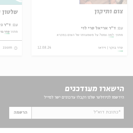
צום ותיקון
שלטון ו
עם:
ד"ר גילי זיוון
עם:
ד"ר אריאל סרי לוי
מתוך:
סדר בו
מתוך:
למה צמנו? על משמעותו של הצום במקרא
סדר בוקר
וידאו
12.08.24
zoom
הישארו מעודכנים
הירשמו לניוזלטר שלנו וקבלו עדכונים ישר למייל
*כתובת דוא"ל
הרשמה