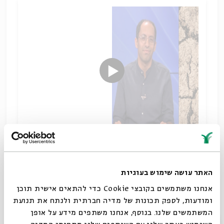
למה צמנו?
שיתוף
האתר עושה שימוש בעוגיות
תגיות:
מקרא וספרות בית שני
מקרא
צום
נביאים
תשעה באב
אנחנו משתמשים בקובצי Cookie כדי להתאים אישית תוכן
אריאל סרי-לוי
ומודעות, לספק תכונות של מדיה חברתית ולנתח את תנועת
המשתמשים שלנו. בנוסף, אנחנו משתפים מידע על אופן
סגור