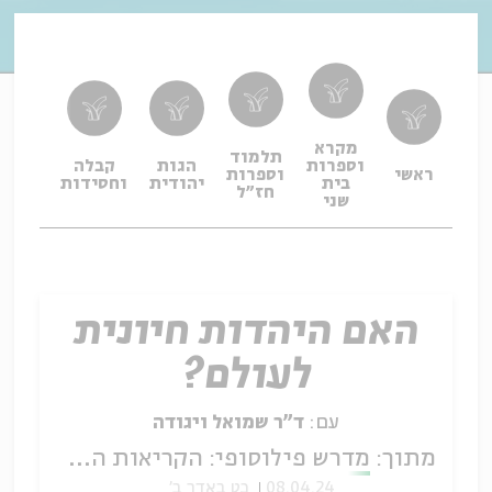
מקרא
תלמוד
וספרות
הגות
קבלה
תפיל
ראשי
וספרות
בית
יהודית
וחסידות
ופיו
חז"ל
שני
האם היהדות חיונית
לעולם?
עם:
ד"ר שמואל ויגודה
מתוך:
מדרש פילוסופי: הקריאות התלמודיות של לוינס
08.04.24
כט באדר ב'