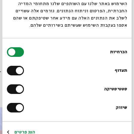
סגור
השימוש באתר שלנו עם השותפים שלנו מתחומי המדיה
החברתית, הפרסום וניתוח הנתונים. גורמים אלה עשויים
לשלב את הנתונים האלה עם מידע אחר שסיפקתם או שהם
אספו בעקבות השימוש שעשיתם בשירותים שלהם.
מתוך המפגש האם היהדות חיונית לעולם? שהתקיים
ב-08.04.24
בחירת
הכרחיות
הסכמה
הורדת מקורות מתוך אירוע מדרש פילוסופי: הקריאות
רוצים לדעת מה קורה
התלמודיות של לוינס
בבית אבי חי לפני כולם?
תעדוף
הרשמו לניוזלטר שלנו
סטטיסטיקה
פרקים נוספים בסדרה
שיווק
*כתובת דוא"ל
הרשמה
הצג פרטים