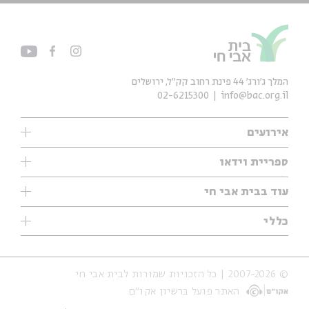
המלך ג'ורג' 44 פינת רחוב קק״ל, ירושלים
02-6215300
info@bac.org.il
אירועים
עיון
ספריית וידאו
אנגלית
ילדים
שיעורי בוקר
עוד בבית אבי חי
מוזיקה
מיוחדים
תערוכות
עיון
כללי
נוער
מיוחדים
מיוחדים
צרו קשר
ספרות ושירה
פודקאסטים מומלצים
ספרות ושירה
אודות
סדרות
כתבות
© 2007-2026 | כל הזכויות שמורות לבית אבי חי
הצהרת נגישות
אירועי עבר
קצה הקרחון
האתר פועל ברשיון אקו״ם
תנאי שימוש והצהרת פרטיות
אירועים בירושלים
על הדרך