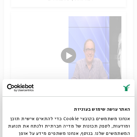
מדרש פילוסופי
האתר עושה שימוש בעוגיות
שיתוף
אנחנו משתמשים בקובצי Cookie כדי להתאים אישית תוכן
תגיות:
תלמוד וספרות חז"ל
הגות יהודית
תלמוד
עמנואל לוינס
ומודעות, לספק תכונות של מדיה חברתית ולנתח את תנועת
מר שושני
פנומנולוגיה
שמואל ויגודה
פילוסופיה
מדרש
המשתמשים שלנו. בנוסף, אנחנו משתפים מידע על אופן