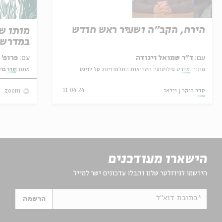
הירח, הקב"ה ושעיר ראש חודש
מותו ש
במדרש 
עם:
ד"ר שמואל ויגודה
עם:
פרופ' אביגדור שנאן
מתוך:
מדרש פילוסופי: הקריאות התלמודיות של לוינס
מתוך:
סדר בו
סדר בוקר
וידאו
11.04.24
zoom
הישארו מעודכנים
הירשמו לניוזלטר שלנו וקבלו עדכונים ישר למייל
*כתובת דוא"ל
הרשמה