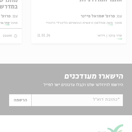
מותו ש
במדרש 
עם:
פרופ' שמואל פיינר
עם:
פרופ' אביגדור שנאן
מתוך:
משה מנדלסון וראשית ההומניזם הליברלי היהודי
מתוך:
סדר בו
סדר בוקר
וידאו
11.01.24
zoom
הישארו מעודכנים
הירשמו לניוזלטר שלנו וקבלו עדכונים ישר למייל
*כתובת דוא"ל
הרשמה