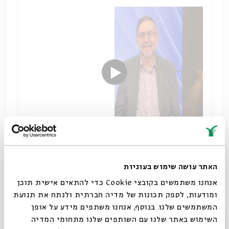
משה מנדלסון וראשית ההומניזם הליברלי היהודי
האתר עושה שימוש בעוגיות
שיתוף
תגיות:
הגות יהודית
היסטוריה יהודית
שמואל פיינר
תנועת ההשכלה
אנחנו משתמשים בקובצי Cookie כדי להתאים אישית תוכן
מנדלסון
פילוסופיה
ומודעות, לספק תכונות של מדיה חברתית ולנתח את תנועת
המשתמשים שלנו. בנוסף, אנחנו משתפים מידע על אופן
סגור
השימוש באתר שלנו עם השותפים שלנו מתחומי המדיה