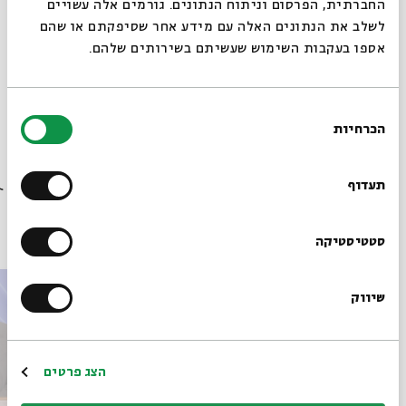
החברתית, הפרסום וניתוח הנתונים. גורמים אלה עשויים
לשלב את הנתונים האלה עם מידע אחר שסיפקתם או שהם
אספו בעקבות השימוש שעשיתם בשירותים שלהם.
מתוך המפגש סובלנות דתית שהתקיים ב-10.01.24
בחירת
הורדת מקורות מתוך אירוע משה מנדלסון וראשית ההומניזם
הכרחיות
הליברלי היהודי
הסכמה
רוצים לדעת מה קורה
בבית אבי חי לפני כולם?
תעדוף
פרקים נוספים בסדרה
הרשמו לניוזלטר שלנו
סטטיסטיקה
שיווק
*כתובת דוא"ל
הרשמה
הצג פרטים