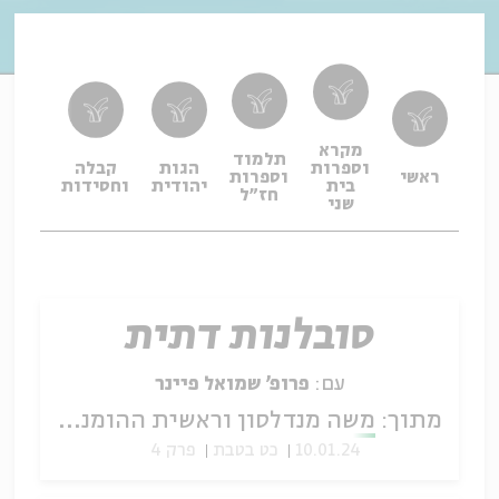
מקרא
תלמוד
וספרות
הגות
קבלה
תפיל
ראשי
וספרות
בית
יהודית
וחסידות
ופיו
חז"ל
שני
סובלנות דתית
עם:
פרופ' שמואל פיינר
מתוך:
משה מנדלסון וראשית ההומניזם הליברלי היהודי
10.01.24
כט בטבת
פרק 4