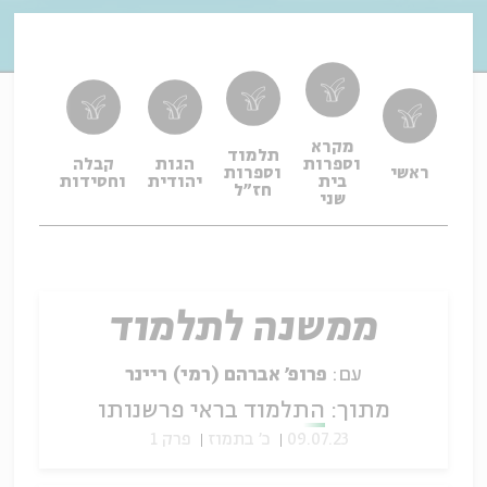
מקרא
תלמוד
וספרות
הגות
קבלה
תפיל
ראשי
וספרות
בית
יהודית
וחסידות
ופיו
חז"ל
שני
ממשנה לתלמוד
עם:
פרופ׳ אברהם (רמי) ריינר
מתוך:
התלמוד בראי פרשנותו
09.07.23
כ' בתמוז
פרק 1