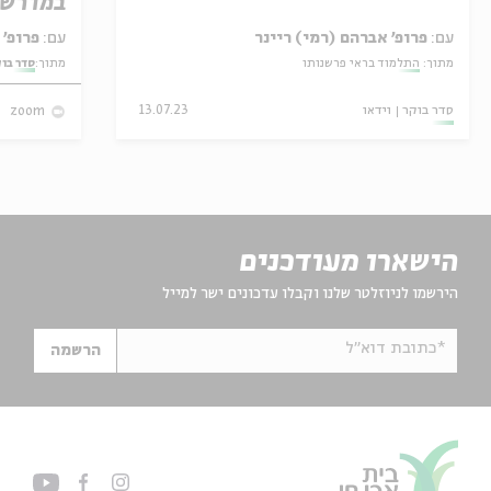
במדרש 
עם:
פרופ׳ אברהם (רמי) ריינר
עם:
פרופ' אביגדור שנאן
מתוך:
התלמוד בראי פרשנותו
מתוך:
סדר בו
סדר בוקר
וידאו
13.07.23
zoom
הישארו מעודכנים
הירשמו לניוזלטר שלנו וקבלו עדכונים ישר למייל
*כתובת דוא"ל
הרשמה