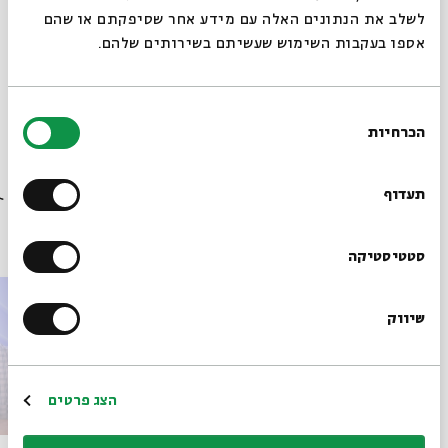
לשלב את הנתונים האלה עם מידע אחר שסיפקתם או שהם
אספו בעקבות השימוש שעשיתם בשירותים שלהם.
מתוך המפגש ממשנה לתלמוד שהתקיים ב-09.07.23
בחירת
הורדת מקורות מתוך אירוע התלמוד בראי פרשנותו
הכרחיות
הסכמה
רוצים לדעת מה קורה
בבית אבי חי לפני כולם?
תעדוף
פרקים נוספים בסדרה
הרשמו לניוזלטר שלנו
סטטיסטיקה
שיווק
*כתובת דוא"ל
הרשמה
הצג פרטים