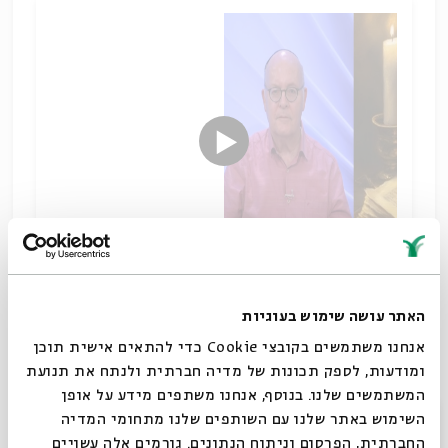
התלמוד בראי פרשנותו
האתר עושה שימוש בעוגיות
שיתוף
אנחנו משתמשים בקובצי Cookie כדי להתאים אישית תוכן
תגיות:
תלמוד וספרות חז"ל
היסטוריה יהודית
רמי ריינר
תושב"ע
ומודעות, לספק תכונות של מדיה חברתית ולנתח את תנועת
פילולוגיה
פרשנות
רש"י
תלמוד
המשתמשים שלנו. בנוסף, אנחנו משתפים מידע על אופן
סגור
השימוש באתר שלנו עם השותפים שלנו מתחומי המדיה
החברתית, הפרסום וניתוח הנתונים. גורמים אלה עשויים