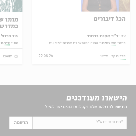
הכל דיבורים
מותו ש
במדרש 
עם:
ד"ר אסנת ברתור
עם:
פרופ' אביגדור שנאן
מתוך:
חוק כסיפור: החוק המקראי בין ספרות למציאות
מתוך:
סדר בו
סדר בוקר
וידאו
22.08.24
zoom
הישארו מעודכנים
הירשמו לניוזלטר שלנו וקבלו עדכונים ישר למייל
*כתובת דוא"ל
הרשמה