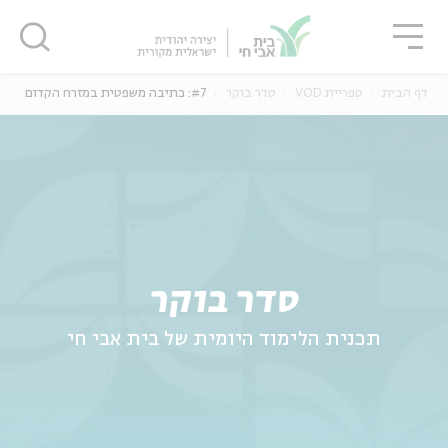
גור
סגור
סגור
דף הבית
ספריית VOD
סדר בוקר
#7: כתיבה משפטית במזרח הקדום
ה
אנגלית
נוער
סדר בוקר
תכנית הלימוד היומית של בית אבי חי