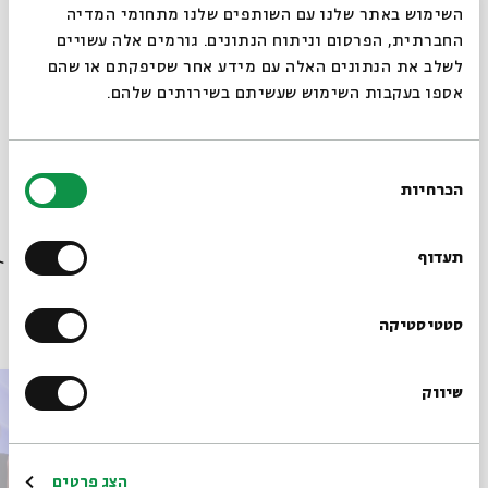
סגור
השימוש באתר שלנו עם השותפים שלנו מתחומי המדיה
החברתית, הפרסום וניתוח הנתונים. גורמים אלה עשויים
לשלב את הנתונים האלה עם מידע אחר שסיפקתם או שהם
אספו בעקבות השימוש שעשיתם בשירותים שלהם.
מתוך המפגש כתיבה משפטית במזרח הקדום שהתקיים
ב-26.06.23
בחירת
הכרחיות
הסכמה
הורדת מקורות מתוך אירוע קריאות רב-תרבותיות בתנ"ך
רוצים לדעת מה קורה
בבית אבי חי לפני כולם?
תעדוף
פרקים נוספים בסדרה
הרשמו לניוזלטר שלנו
סטטיסטיקה
שיווק
*כתובת דוא"ל
הרשמה
הצג פרטים