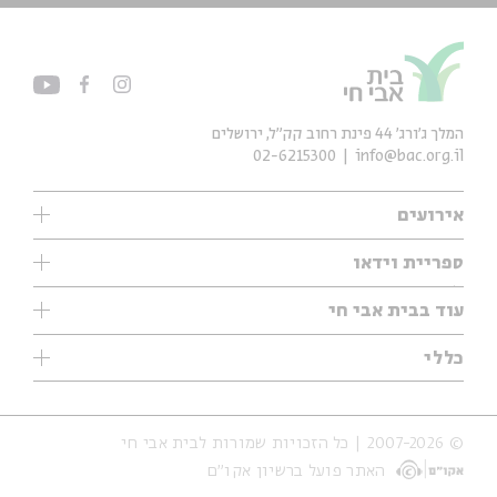
המלך ג'ורג' 44 פינת רחוב קק״ל, ירושלים
02-6215300
info@bac.org.il
אירועים
עיון
ספריית וידאו
אנגלית
ילדים
שיעורי בוקר
עוד בבית אבי חי
מוזיקה
מיוחדים
תערוכות
עיון
כללי
נוער
מיוחדים
מיוחדים
צרו קשר
ספרות ושירה
פודקאסטים מומלצים
ספרות ושירה
אודות
סדרות
כתבות
© 2007-2026 | כל הזכויות שמורות לבית אבי חי
הצהרת נגישות
אירועי עבר
קצה הקרחון
האתר פועל ברשיון אקו״ם
תנאי שימוש והצהרת פרטיות
אירועים בירושלים
על הדרך