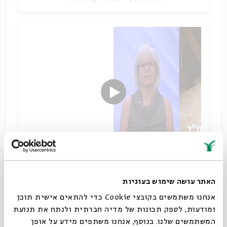
קריאות רב-תרבותיות בתנ"ך
האתר עושה שימוש בעוגיות
שיתוף
אנחנו משתמשים בקובצי Cookie כדי להתאים אישית תוכן
תגיות:
מקרא וספרות בית שני
היסטוריה יהודית
ביקורת המקרא
ומודעות, לספק תכונות של מדיה חברתית ולנתח את תנועת
אסנת ברתור
המשתמשים שלנו. בנוסף, אנחנו משתפים מידע על אופן