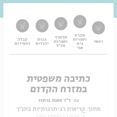
מקרא
תלמוד
וספרות
הגות
קבלה
תפיל
ראשי
וספרות
בית
יהודית
וחסידות
ופיו
חז"ל
שני
כתיבה משפטית
במזרח הקדום
עם:
ד"ר אסנת ברתור
מתוך:
קריאות רב-תרבותיות בתנ"ך
26.06.23
ז' בתמוז
פרק 7