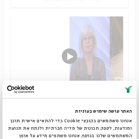
קריאות רב-תרבותיות בתנ"ך
האתר עושה שימוש בעוגיות
שיתוף
אנחנו משתמשים בקובצי Cookie כדי להתאים אישית תוכן
תגיות:
מקרא וספרות בית שני
היסטוריה יהודית
ביקורת המקרא
ומודעות, לספק תכונות של מדיה חברתית ולנתח את תנועת
אסנת ברתור
המשתמשים שלנו. בנוסף, אנחנו משתפים מידע על אופן