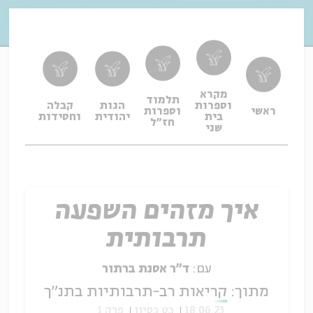
מקרא
תלמוד
וספרות
הגות
קבלה
תפיל
ראשי
וספרות
בית
יהודית
וחסידות
ופיו
חז"ל
שני
איך מזהים השפעה
תרבותית
עם:
ד"ר אסנת ברתור
מתוך:
קריאות רב-תרבותיות בתנ"ך
18.06.23
כט בסיון
פרק 1