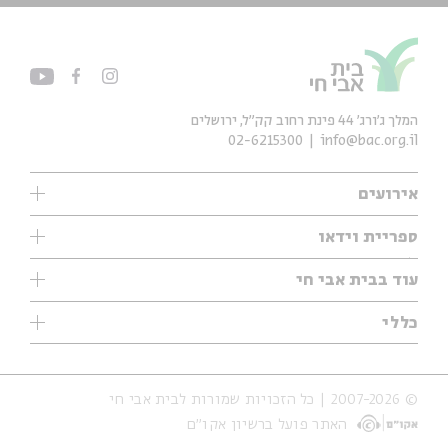
המלך ג'ורג' 44 פינת רחוב קק״ל, ירושלים
02-6215300
info@bac.org.il
אירועים
עיון
ספריית וידאו
אנגלית
ילדים
שיעורי בוקר
עוד בבית אבי חי
מוזיקה
מיוחדים
תערוכות
עיון
כללי
נוער
מיוחדים
מיוחדים
צרו קשר
ספרות ושירה
פודקאסטים מומלצים
ספרות ושירה
אודות
סדרות
כתבות
© 2007-2026 | כל הזכויות שמורות לבית אבי חי
הצהרת נגישות
אירועי עבר
קצה הקרחון
האתר פועל ברשיון אקו״ם
תנאי שימוש והצהרת פרטיות
אירועים בירושלים
על הדרך