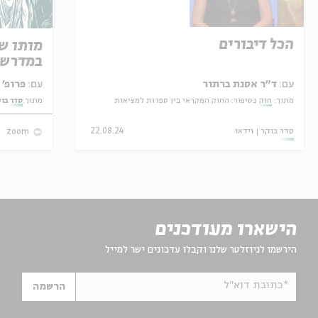
הכל דיבורים
מותו ש
במדרש 
עם:
ד"ר אסנת ברתור
עם:
פרופ' אביגדור שנאן
מתוך:
חוק כסיפור: החוק המקראי בין ספרות למציאות
מתוך:
סדר בו
סדר בוקר
וידאו
22.08.24
zoom
הישארו מעודכנים
הירשמו לניוזלטר שלנו וקבלו עדכונים ישר למייל
*כתובת דוא"ל
הרשמה