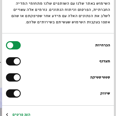
סגור
השימוש באתר שלנו עם השותפים שלנו מתחומי המדיה
החברתית, הפרסום וניתוח הנתונים. גורמים אלה עשויים
לשלב את הנתונים האלה עם מידע אחר שסיפקתם או שהם
אספו בעקבות השימוש שעשיתם בשירותים שלהם.
מתוך המפגש איך מזהים השפעה תרבותית שהתקיים
ב-18.06.23
בחירת
הכרחיות
הסכמה
הורדת מקורות מתוך אירוע קריאות רב-תרבותיות בתנ"ך
רוצים לדעת מה קורה
בבית אבי חי לפני כולם?
תעדוף
פרקים נוספים בסדרה
הרשמו לניוזלטר שלנו
סטטיסטיקה
שיווק
*כתובת דוא"ל
הרשמה
הצג פרטים