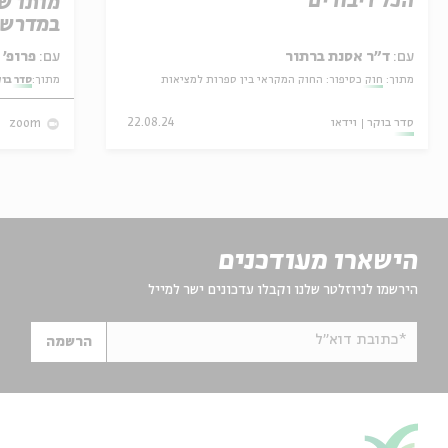
הכל דיבורים
מותו ש
במדרש 
עם:
ד"ר אסנת ברתור
עם:
פרופ' אביגדור שנאן
מתוך:
חוק כסיפור: החוק המקראי בין ספרות למציאות
מתוך:
סדר בו
סדר בוקר
וידאו
22.08.24
zoom
הישארו מעודכנים
הירשמו לניוזלטר שלנו וקבלו עדכונים ישר למייל
*כתובת דוא"ל
הרשמה