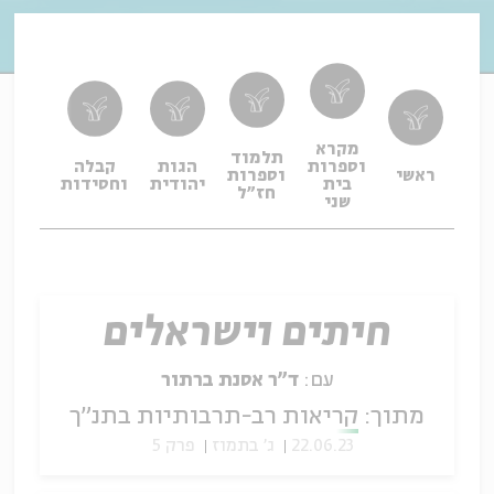
מקרא
תלמוד
וספרות
הגות
קבלה
תפיל
ראשי
וספרות
בית
יהודית
וחסידות
ופיו
חז"ל
שני
חיתים וישראלים
עם:
ד"ר אסנת ברתור
מתוך:
קריאות רב-תרבותיות בתנ"ך
22.06.23
ג' בתמוז
פרק 5