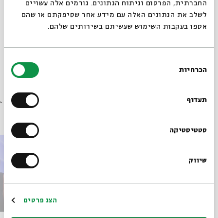
החברתית, הפרסום וניתוח הנתונים. גורמים אלה עשויים
לשלב את הנתונים האלה עם מידע אחר שסיפקתם או שהם
אספו בעקבות השימוש שעשיתם בשירותים שלהם.
מתוך המפגש חיתים וישראלים שהתקיים ב-22.06.23
בחירת
הורדת מקורות מתוך אירוע קריאות רב-תרבותיות בתנ"ך
הכרחיות
הסכמה
רוצים לדעת מה קורה
בבית אבי חי לפני כולם?
תעדוף
פרקים נוספים בסדרה
הרשמו לניוזלטר שלנו
סטטיסטיקה
שיווק
*כתובת דוא"ל
הרשמה
הצג פרטים