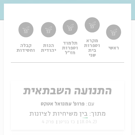
מקרא
תלמוד
וספרות
הגות
קבלה
תפיל
ראשי
וספרות
בית
יהודית
וחסידות
ופיו
חז"ל
שני
התנועה השבתאית
עם:
פרופ' עמנואל אטקס
מתוך:
בין משיחיות לציונות
18.04.23
כז בניסן
פרק 4