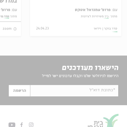
במדרש 
עם:
פרופ' עמנואל אטקס
עם:
פרופ' אביגדור שנאן
מתוך:
בין משיחיות לציונות
מתוך:
סדר בו
סדר בוקר
וידאו
24.04.23
zoom
הישארו מעודכנים
הירשמו לניוזלטר שלנו וקבלו עדכונים ישר למייל
*כתובת דוא"ל
הרשמה