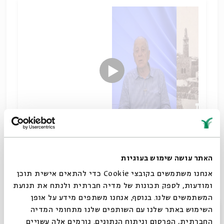
בין משיחיות לציונות
האתר עושה שימוש בעוגיות
שיתוף
אנחנו משתמשים בקובצי Cookie כדי להתאים אישית תוכן
תגיות:
מקרא וספרות בית שני
היסטוריה יהודית
דניאל שוורץ
ומודעות, לספק תכונות של מדיה חברתית ולנתח את תנועת
חכמת ישראל
ספרות ההשכלה
גלות
ריבונות
המשתמשים שלנו. בנוסף, אנחנו משתפים מידע על אופן
סגור
השימוש באתר שלנו עם השותפים שלנו מתחומי המדיה
החברתית, הפרסום וניתוח הנתונים. גורמים אלה עשויים