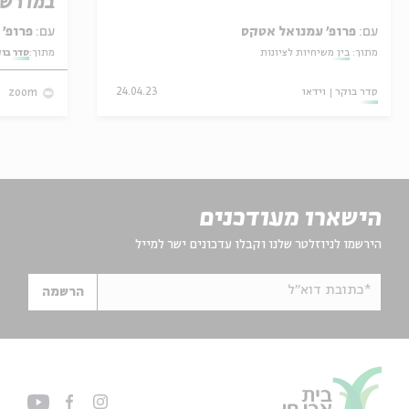
במדרש 
עם:
פרופ' עמנואל אטקס
עם:
פרופ' אביגדור שנאן
מתוך:
בין משיחיות לציונות
מתוך:
סדר בו
סדר בוקר
וידאו
24.04.23
zoom
הישארו מעודכנים
הירשמו לניוזלטר שלנו וקבלו עדכונים ישר למייל
*כתובת דוא"ל
הרשמה