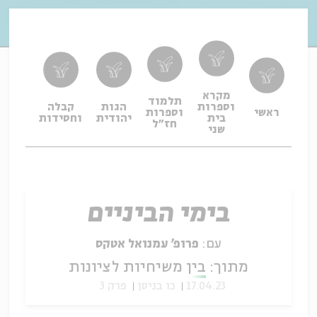
מקרא
תלמוד
וספרות
הגות
קבלה
תפיל
ראשי
וספרות
בית
יהודית
וחסידות
ופיו
חז"ל
שני
בימי הביניים
עם:
פרופ' עמנואל אטקס
מתוך:
בין משיחיות לציונות
17.04.23
כו בניסן
פרק 3