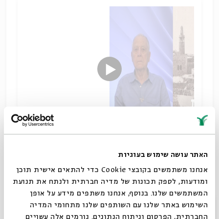
בין משיחיות לציונות
האתר עושה שימוש בעוגיות
שיתוף
אנחנו משתמשים בקובצי Cookie כדי להתאים אישית תוכן
תגיות:
מקרא וספרות בית שני
היסטוריה יהודית
דניאל שוורץ
ומודעות, לספק תכונות של מדיה חברתית ולנתח את תנועת
חכמת ישראל
ספרות ההשכלה
גלות
ריבונות
המשתמשים שלנו. בנוסף, אנחנו משתפים מידע על אופן
סגור
השימוש באתר שלנו עם השותפים שלנו מתחומי המדיה
החברתית, הפרסום וניתוח הנתונים. גורמים אלה עשויים