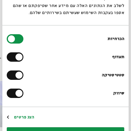
לשלב את הנתונים האלה עם מידע אחר שסיפקתם או שהם
אספו בעקבות השימוש שעשיתם בשירותים שלהם.
מתוך המפגש בימי הביניים שהתקיים ב-17.04.23
בחירת
הורדת מקורות מתוך אירוע בין משיחיות לציונות
הכרחיות
הסכמה
רוצים לדעת מה קורה
בבית אבי חי לפני כולם?
תעדוף
פרקים נוספים בסדרה
הרשמו לניוזלטר שלנו
סטטיסטיקה
שיווק
*כתובת דוא"ל
הרשמה
הצג פרטים