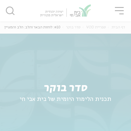
גור
סגור
סגור
דף הבית
ספריית VOD
סדר בוקר
#10: לוחות הבאר והלב: הלב והמעיין
ה
אנגלית
נוער
סדר בוקר
תכנית הלימוד היומית של בית אבי חי