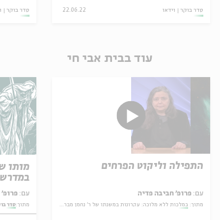
סדר בוקר
וידאו
22.06.22
סדר בוקר
ו
עוד בבית אבי חי
התפילה וליקוט הפרחים
מותו ש
במדרש 
עם:
פרופ׳ חביבה פדיה
עם:
פרופ' אביגדור שנאן
מתוך:
במלכות ללא מלוכה: עקרונות במשנתו של ר' נחמן מברסלב
מתוך:
סדר בו