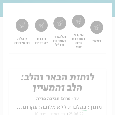
מקרא
תלמוד
וספרות
הגות
קבלה
תפיל
ראשי
וספרות
בית
יהודית
וחסידות
ופיו
חז"ל
שני
לוחות הבאר והלב:
הלב והמעיין
עם:
פרופ׳ חביבה פדיה
מתוך:
במלכות ללא מלוכה: עקרונות במשנתו של ר' נחמן מברסלב
23.06.22
כד בסיון
פרק 10