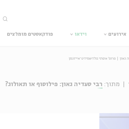
סגור
אירועים
וידאו
פודקאסטים מומלצים
 גאון | פרופ' אסתי גולדשמידט־אייזנמן
מתוך:
רבי סעדיה גאון: פילוסוף או תאולוג?