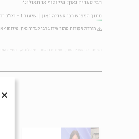
רבי סעדיה גאון: פילוסוף או תאולוג?
מתוך המפגש רבי סעדיה גאון | שיעור 1 - רס"ג ודקארט | פרופ' אסתי גולדשמידט־אייזנמן שהתקיים ב-25.05.25
הורדת מקורות מתוך אירוע רבי סעדיה גאון: פילוסוף או
תגיות:
רבי סעדיה גאון
אמונות ודעות
תיאולוגיה
תחיית המת
סגור