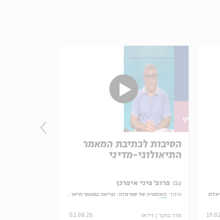
הסיבות לכתיבת המאמר
ביקורת הנ
התיאולוגי-מדיני
מדעה קדו
עם:
פרופ' פיני איפרגן
עם:
פרופ' פיני 
אלוג
מתוך:
האופציה של שפינוזה: קריאה במאמר תיאולוגי־מדיני
מתוך:
האופציה של שפי
19.0
סדר בוקר
וידאו
02.08.26
סדר בוקר
וידאו