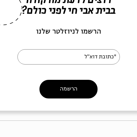
רוצים לדעת מה קורה
בבית אבי חי לפני כולם?
הרשמו לניוזלטר שלנו
 תיאולוגיה למדע
טעמי המצוות
*כתובת דוא"ל
רופ' אסתי גולדשמידט אייזנמן
עם:
פרופ' אסתי גולדשמידט איי
רבי סעדיה גאון: פילוסוף או תאולוג?
מתוך:
רבי סעדיה גאון: פילוסוף או תאולוג
וקר
וידאו
27.05.25
סדר בוקר
וידאו
05.25
הרשמה