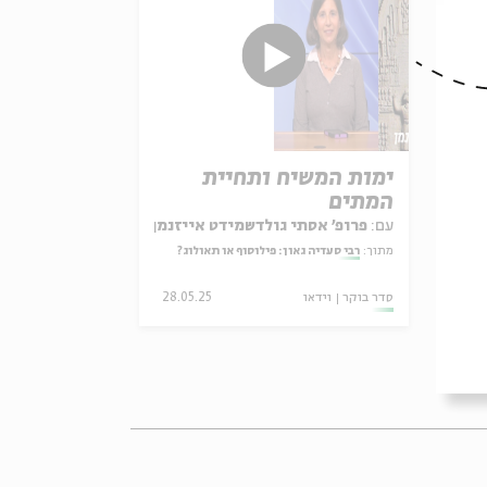
ימות המשיח ותחיית
המתים
זנמן
עם:
פרופ' אסתי גולדשמידט אייזנמן
?
מתוך:
רבי סעדיה גאון: פילוסוף או תאולוג?
28.
סדר בוקר
וידאו
28.05.25