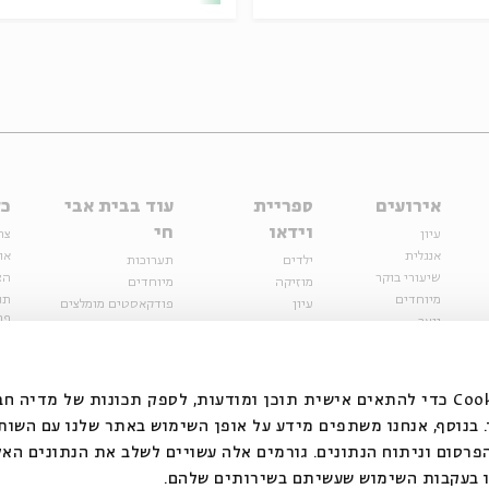
אירועים
ספריית
עוד בבית אבי
כל
וידאו
חי
עיון
צר
אנגלית
או
ילדים
תערוכות
שיעורי בוקר
הצ
מוזיקה
מיוחדים
מיוחדים
תנ
עיון
פודקאסטים מומלצים
פר
נוער
מיוחדים
כתבות
חנ
ספרות ושירה
ספרות ושירה
קצה הקרחון
סדרות
על הדרך
אירועי עבר
מפלגת המחשבות
אנחנו משתמשים בקובצי Cookie כדי להתאים אישית תוכן ומודעות, לספק תכונות של מ
אירועים
בנוסף, אנחנו משתפים מידע על אופן השימוש באתר שלנו עם השות
בירושלים
ילדים
רסום וניתוח הנתונים. גורמים אלה עשויים לשלב את הנתונים האל
מוזיקה
 בעקבות השימוש שעשיתם בשירותים שלהם.