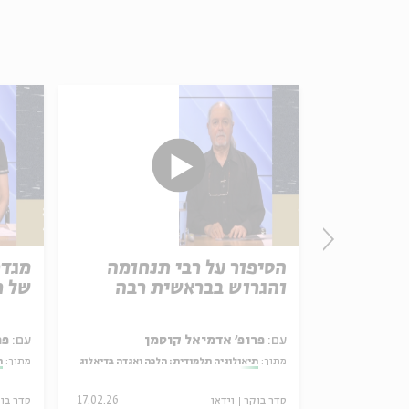
השפה
הסיפור על רבי תנחומה
מגדר
והגרוש בבראשית רבה
של ר
דט אייזנמן
עם:
פרופ' אדמיאל קוסמן
עם:
פר
וח על דת ורציונליות
מתוך:
תיאולוגיה תלמודית: הלכה ואגדה בדיאלוג
מתוך:
ת
25.12.25
סדר בוקר
וידאו
17.02.26
סדר בו