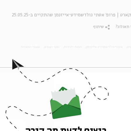
 תאולוג?
שיתוף
ים
אסתי גולדשמידט אייזנמן
הגות יהודית
שכר ועונש
טעמי המצוות
פרקים נוספים בסדרה