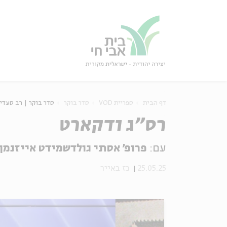
גור
סגור
דף הבית
ספריית VOD
סדר בוקר
סדר בוקר | רב סעדיה
רס"ג ודקארט
עם:
פרופ' אסתי גולדשמידט אייזנמן
25.05.25
כז באייר