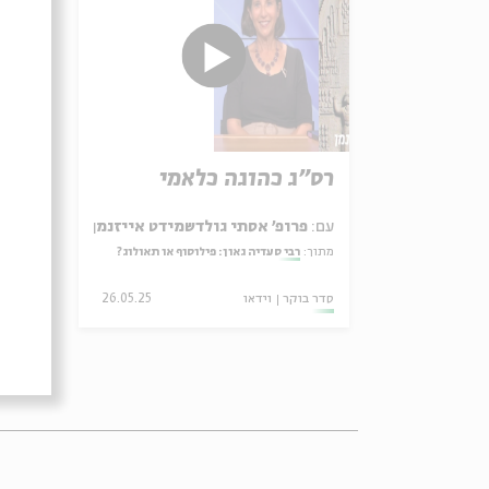
רס"ג כהוגה כלאמי
בין
עם:
פרופ' אסתי גולדשמידט אייזנמן
עם:
פ
מתוך:
רבי סעדיה גאון: פילוסוף או תאולוג?
מתוך:
סדר בוקר
וידאו
26.05.25
סדר ב