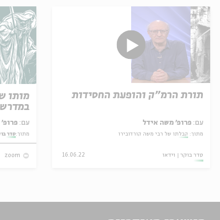
תורת הרמ"ק והופעת החסידות
מותו ש
במדרש 
עם:
פרופ׳ משה אידל
עם:
פרופ' אביגדור שנאן
מתוך:
קבלתו של רבי משה קורדובירו
מתוך:
סדר בו
סדר בוקר
וידאו
16.06.22
zoom