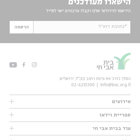
הישארו מעודכנים
הירשמו לניוזלטר שלנו וקבלו עדכונים ישר למייל
*כתובת דוא"ל
הרשמה
המלך ג'ורג' 44 פינת רחוב קק״ל, ירושלים
02-6215300
info@bac.org.il
אירועים
עיון
ספריית וידאו
אנגלית
ילדים
שיעורי בוקר
עוד בבית אבי חי
מוזיקה
מיוחדים
תערוכות
עיון