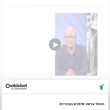
כדי לעמוד על יסודות תורת המיסטיקה היהודית יש
להתחיל דווקא מתורת רבו של האר"י, רבי משה
קורדובירו – הרמ״ק (1522–1570).
הרמ"ק הגיע לאחר
גירוש ספרד לצפת, היה בין מקבלי ה"סמיכה" בידי רבי
האתר עושה שימוש בעוגיות
יעקב בירב, ונחשב לגדול מקובלי צפת עד לימיו של