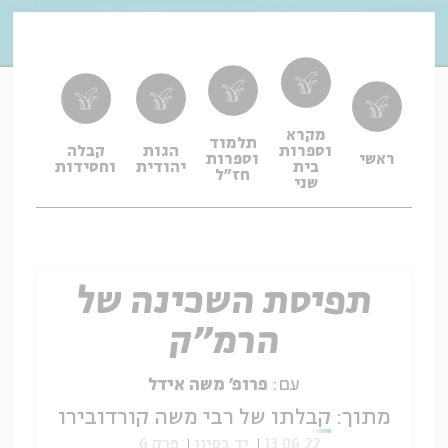
מקרא
תלמוד
וספרות
הגות
קבלה
תפיל
ראשי
וספרות
בית
יהודית
וחסידות
ופיו
חז"ל
שני
תפיסת השכינה של
הרמ"ק
עם:
פרופ׳ משה אידל
מתוך:
קבלתו של רבי משה קורדובירו
13.06.22
יד בסיון
פרק 6