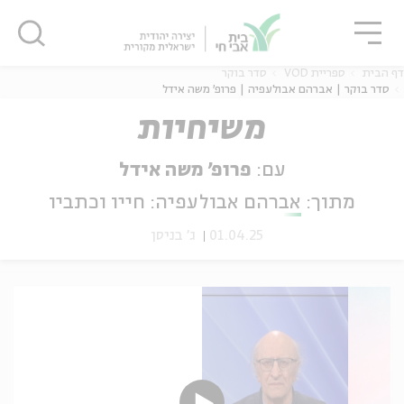
גור
סגור
סגור
דף הבית
ספריית VOD
סדר בוקר
סדר בוקר | אברהם אבולעפיה | פרופ' משה אידל
משיחיות
ה
אנגלית
נוער
עם:
פרופ' משה אידל
מתוך:
אברהם אבולעפיה: חייו וכתביו
01.04.25
ג' בניסן