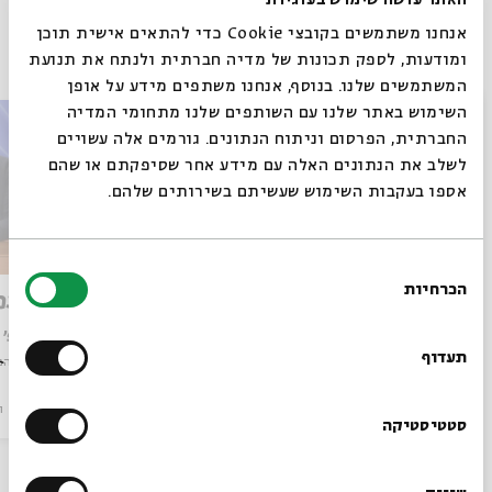
אנחנו משתמשים בקובצי Cookie כדי להתאים אישית תוכן
פרקים נוספים בסדרה
ומודעות, לספק תכונות של מדיה חברתית ולנתח את תנועת
המשתמשים שלנו. בנוסף, אנחנו משתפים מידע על אופן
סגור
השימוש באתר שלנו עם השותפים שלנו מתחומי המדיה
החברתית, הפרסום וניתוח הנתונים. גורמים אלה עשויים
לשלב את הנתונים האלה עם מידע אחר שסיפקתם או שהם
אספו בעקבות השימוש שעשיתם בשירותים שלהם.
בחירת
הכרחיות
הסכמה
נידויו וגורל משנתו
אבולעפ
רוצים לדעת מה קורה
עם:
פרופ' משה אידל
עם:
פרופ'
בבית אבי חי לפני כולם?
תעדוף
מתוך:
אברהם אבולעפיה: חייו וכתביו
מתוך:
אברהם 
סדר בוקר
וידאו
03.04.25
סדר בוקר
ו
הרשמו לניוזלטר שלנו
סטטיסטיקה