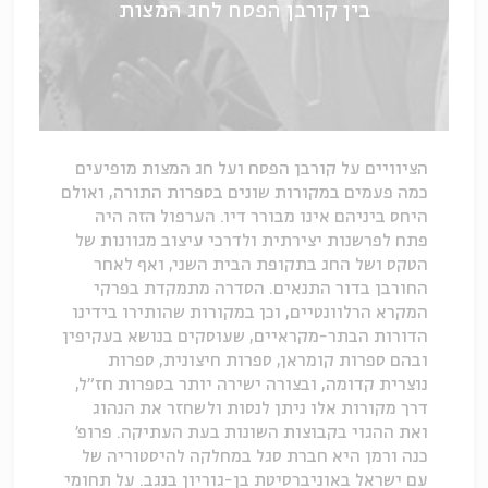
בין קורבן הפסח לחג המצות
הציוויים על קורבן הפסח ועל חג המצות מופיעים
כמה פעמים במקורות שונים בספרות התורה, ואולם
היחס ביניהם אינו מבורר דיו. הערפול הזה היה
פתח לפרשנות יצירתית ולדרכי עיצוב מגוונות של
הטקס ושל החג בתקופת הבית השני, ואף לאחר
החורבן בדור התנאים. הסדרה מתמקדת בפרקי
המקרא הרלוונטיים, וכן במקורות שהותירו בידינו
הדורות הבתר-מקראיים, שעוסקים בנושא בעקיפין
ובהם ספרות קומראן, ספרות חיצונית, ספרות
נוצרית קדומה, ובצורה ישירה יותר בספרות חז"ל,
דרך מקורות אלו ניתן לנסות ולשחזר את הנהוג
ואת ההגוי בקבוצות השונות בעת העתיקה. פרופ'
כנה ורמן היא חברת סגל במחלקה להיסטוריה של
עם ישראל באוניברסיטת בן-גוריון בנגב. על תחומי