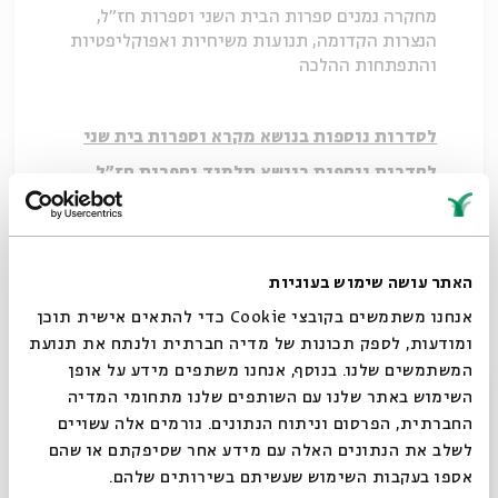
מחקרה נמנים ספרות הבית השני וספרות חז"ל,
הנצרות הקדומה, תנועות משיחיות ואפוקליפטיות
והתפתחות ההלכה
לסדרות נוספות בנושא מקרא וספרות בית שני
לסדרות נוספות בנושא תלמוד וספרות חז"ל
הורדת מקורות
שיתוף
האתר עושה שימוש בעוגיות
אנחנו משתמשים בקובצי Cookie כדי להתאים אישית תוכן
תגיות:
כנה ורמן
ספרות חיצונית
ספרים חיצוניים
מגילות קומראן
ומודעות, לספק תכונות של מדיה חברתית ולנתח את תנועת
פסח
תלמוד וספרות חז"ל
המשתמשים שלנו. בנוסף, אנחנו משתפים מידע על אופן
סגור
השימוש באתר שלנו עם השותפים שלנו מתחומי המדיה
החברתית, הפרסום וניתוח הנתונים. גורמים אלה עשויים
לשלב את הנתונים האלה עם מידע אחר שסיפקתם או שהם
אספו בעקבות השימוש שעשיתם בשירותים שלהם.