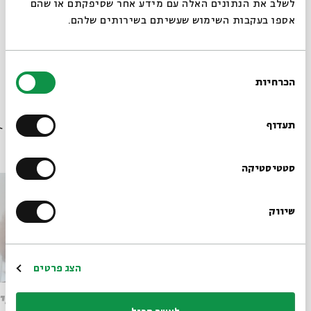
לשלב את הנתונים האלה עם מידע אחר שסיפקתם או שהם
אספו בעקבות השימוש שעשיתם בשירותים שלהם.
בחירת
הכרחיות
הסכמה
רוצים לדעת מה קורה
בבית אבי חי לפני כולם?
תעדוף
פרקים נוספים בסדרה
הרשמו לניוזלטר שלנו
סטטיסטיקה
שיווק
*כתובת דוא"ל
הרשמה
הצג פרטים
ליל הסדר בין הצלה לגאולה
פסח בימ