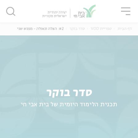
גור
סגור
סגור
דף הבית
ספריית VOD
סדר בוקר
#2: הצלה וגאולה - מפגש שני
ה
אנגלית
נוער
סדר בוקר
תכנית הלימוד היומית של בית אבי חי