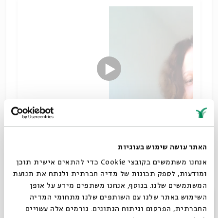
האתר עושה שימוש בעוגיות
הנסיון לשלב בין קורבן הפסח לחג המצות מתחיל כבר
בתורה עצמה, לא תמיד בהצלחה גדולה.
אנחנו משתמשים בקובצי Cookie כדי להתאים אישית תוכן
הצלה וגאולה
ומודעות, לספק תכונות של מדיה חברתית ולנתח את תנועת
שיתוף
המשתמשים שלנו. בנוסף, אנחנו משתפים מידע על אופן
תגיות:
תלמוד וספרות חז"ל
מקרא
כנה ורמן
ספרים חיצוניים
סגור
השימוש באתר שלנו עם השותפים שלנו מתחומי המדיה
מגילות קומראן
פסח
החברתית, הפרסום וניתוח הנתונים. גורמים אלה עשויים