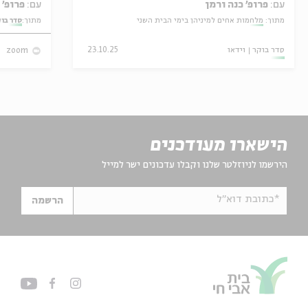
עם:
פרופ' כנה ורמן
עם:
פרופ' אביגדור שנאן
מתוך:
מלחמות אחים למיניהן בימי הבית השני
מתוך:
סדר בו
סדר בוקר
וידאו
23.10.25
zoom
הישארו מעודכנים
הירשמו לניוזלטר שלנו וקבלו עדכונים ישר למייל
*כתובת דוא"ל
הרשמה