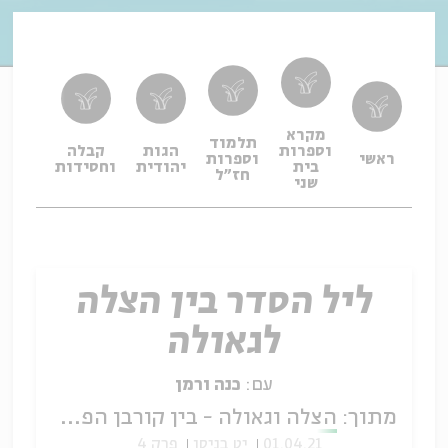
מקרא
תלמוד
וספרות
הגות
קבלה
תפיל
ראשי
וספרות
בית
יהודית
וחסידות
ופיו
חז"ל
שני
ליל הסדר בין הצלה
לגאולה
עם:
כנה ורמן
מתוך:
הצלה וגאולה - בין קורבן הפסח לחג המצות
01.04.21
יט בניסן
פרק 4