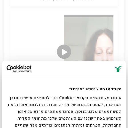
האתר עושה שימוש בעוגיות
אנחנו משתמשים בקובצי Cookie כדי להתאים אישית תוכן
כיצד התגלגל קורבן הפסח לצלחות שלנו בליל הסדר?
ומודעות, לספק תכונות של מדיה חברתית ולנתח את תנועת
הצלה וגאולה
המשתמשים שלנו. בנוסף, אנחנו משתפים מידע על אופן
שיתוף
סגור
תגיות:
מקרא וספרות בית שני
תלמוד וספרות חז"ל
כנה ורמן
השימוש באתר שלנו עם השותפים שלנו מתחומי המדיה
החברתית, הפרסום וניתוח הנתונים. גורמים אלה עשויים
ספרים חיצוניים
מגילות קומראן
פסח