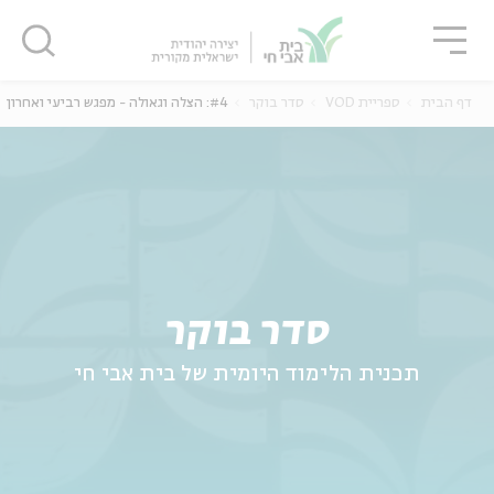
גור
סגור
סגור
דף הבית
ספריית VOD
סדר בוקר
#4: הצלה וגאולה - מפגש רביעי ואחרון
ה
אנגלית
נוער
סדר בוקר
תכנית הלימוד היומית של בית אבי חי