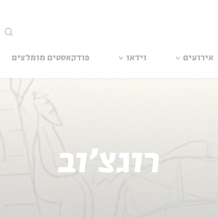
סגור
אירועים
וידאו
פודקאסטים מומלצים
רוגצ'וב
ם שסביבה, שוכנת לה העיר הזו,
 כאילו לא נגע בה דבר מכל
עהו, וזלילתו וכל שאר הדברים
 'תרבות', 'ִקדמה', 'ציביליזציה',
וס את כובעו. כמה קטנים הם אותם