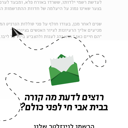
לעדשת רשמי ילדותו, ששרדו באורח פלא, ומבעד לערפל
בצער שאינו נמוג על היעלמה של חדוות ההתרשמות הר
שנים לאחר מכן, בעודו חולף על פני סוללות הגרניט המ
מגיעים אליך הרעיונות לציור האנשים בציוריך?״
״הם חיים כאן,״ הוא נהג לענות ולהצביע בידו על ליבו.
שיתוף
הרשמה לאירועים דומים
רוצים לדעת מה קורה
בבית אבי חי לפני כולם?
הרשמו לניוזלטר שלנו