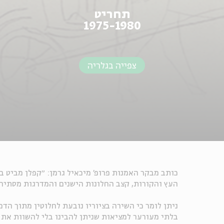
רגום: בני מר, ידיעות ספרים,
תחריט
1975-1980
צפייה בגלריה
כותב מבקר האמנות פרופ' מיכאיל גרמן: ״קפלן מביט בב
העץ והקורות, קצב החלונות הישנים והמדרגות מסתירי
ניתן לומר כי השירה בציוריו נובעת לחלוטין מתוך הד
בלתי מעורער למציאות שניתן להבינו בלי להשוות את ה