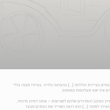
תים בעיירת הולדתו [...] בהערצה גלויה. בעיניו מבנה בולי
ם אין־סוף תעלומות קסומות.
מיון הנוקב והמדהים שלהם למציאות – אותו דמיון מיוחד,
ציור למקור [...] הוא רואה ומצייר את הבתים מבעד