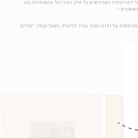
 זיכרונותיו המדגישים כל סדק זעיר וכל עקמומיות בגג
אשונית.״
פורסמות על גדות הנהר בעיר לנינגרד, נשאל קפלן: ״מהיכן