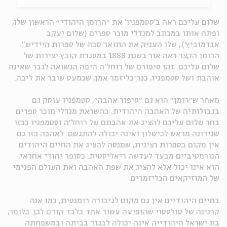
62x47
1963-1967
74x56
62x47
62x47
77x56
בסיפור אהבים יהודי אם אמנם לקוח הוא מתוך עצם
הדפס אבן
הדפס אבן
62x47
החיים."
62x47
שיתוף
הרשמה לאירועים דומים
שלום עליכם ראה ב'סטמפניו' את ״הרומן היהודי״ הראשון שלו,
שיתוף
שיתוף
הרשמה לאירועים דומים
הרשמה לאירועים דומים
שיתוף
הרשמה לאירועים דומים
שיתוף
הרשמה לאירועים דומים
שיתוף
שיתוף
הרשמה לאירועים דומים
הרשמה לאירועים דומים
ופתח אותו במכתב למנדלי מוכר ספרים (שלום יעקב
שיתוף
הרשמה לאירועים דומים
מתוך מכתב ההקדשה שכתב שלום עליכם למנדלי מוכר
אברמוביץ׳), שלו העניק את התואר סבהּ של ספרות היידיש".
שיתוף
הרשמה לאירועים דומים
שיתוף
הרשמה לאירועים דומים
ספרים,"הסבא הספרותי", בפתח הרומן "סטמפניו",
הרומן הקצר ראה אור בשנת 1888 במסגרת קובץ יצירות של
חזרה לעמוד תערוכה
שלום עליכם. זהו סיפורם של רוחל׳ה היפה הנשואה לגבר שאינה
חזרה לעמוד תערוכה
חזרה לעמוד תערוכה
חזרה לעמוד תערוכה
חזרה לעמוד תערוכה
חזרה לעמוד תערוכה
חזרה לעמוד תערוכה
אוהבת ושל סטמפניו, כנר־כליזמר אמן, שכמעט שובר את ליבה.
חזרה לעמוד תערוכה
שלום עליכם, כל כתבי, כרך י"ג: סטמפניו. תירגם: י"ד
חזרה לעמוד תערוכה
חזרה לעמוד תערוכה
ברקוביץ', הוצאת דביר, ת"א, תשט"ו
מאחר ש״רומן״ הוא גם ״סיפור אהבה״, סטמפניו עוסק גם
בגבולותיה של האהבה היהודית. בהשראת מנדלי מוכר ספרים
בחר שלום עליכם להציג את אהבתם של רוחל׳ה וסטמפניו ככזו
שנידונה מראש לכישלון ואינה יכולה להתגשם. לאהבה כזו גם
שיתוף
הרשמה לאירועים דומים
אין מקום בספרות רצינית, שמנסה להציג את החיים היהודים
הנורמטיביים מבעד לעדשה ריאליסטית. כסופר יהודי אחראי,
הוא אינו יכול אלא להציג את שפת האהבה ואת העולם הפנימי
של המוזיקאים הכליזמרים.
חזרה לעמוד תערוכה
בחיים היהודיים אין גם מקום לגיבורה רומנטית, כמו אנה
קרנינה של טולסטוי שהופיעה עשור אחד בלבד קודם לכן. כלומר,
בת ישראל היהודייה אינה יכולה לבגוד בביתה ובמשפחתה