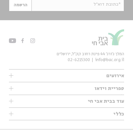
*כתובת דוא"ל
הרשמה
המלך ג'ורג' 44 פינת רחוב קק״ל, ירושלים
02-6215300
info@bac.org.il
אירועים
עיון
ספריית וידאו
אנגלית
ילדים
שיעורי בוקר
עוד בבית אבי חי
מוזיקה
מיוחדים
תערוכות
עיון
כללי
נוער
מיוחדים
מיוחדים
צרו קשר
ספרות ושירה
פודקאסטים מומלצים
ספרות ושירה
אודות
סדרות
כתבות