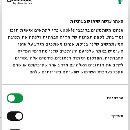
מאת:
דוד רוזנסון
תערוכות
כתבה
07.03.23
האתר עושה שימוש בעוגיות
אנחנו משתמשים בקובצי Cookie כדי להתאים אישית תוכן
ומודעות, לספק תכונות של מדיה חברתית ולנתח את תנועת
המשתמשים שלנו. בנוסף, אנחנו משתפים מידע על אופן
סגור
השימוש באתר שלנו עם השותפים שלנו מתחומי המדיה
החברתית, הפרסום וניתוח הנתונים. גורמים אלה עשויים
לשלב את הנתונים האלה עם מידע אחר שסיפקתם או שהם
אספו בעקבות השימוש שעשיתם בשירותים שלהם.
בחירת
אנטולי קפלן ציוני דרך
הכרחיות
הסכמה
רוצים לדעת מה קורה
בבית אבי חי לפני כולם?
תעדוף