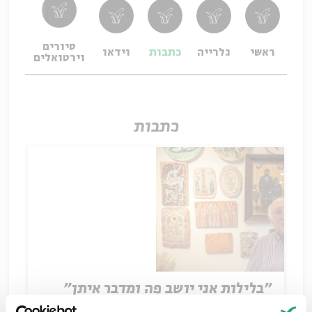
סיורים
איר
ראשי
גלרייה
כתבות
וידאו
וירטואלים
התער
כתבות
"בלילות אני יושב פה ומדבר איתן"
מחווה לאיסאק ולודמילה קושניר