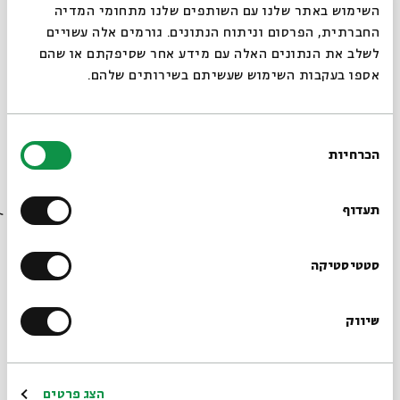
סגור
השימוש באתר שלנו עם השותפים שלנו מתחומי המדיה
החברתית, הפרסום וניתוח הנתונים. גורמים אלה עשויים
לשלב את הנתונים האלה עם מידע אחר שסיפקתם או שהם
אספו בעקבות השימוש שעשיתם בשירותים שלהם.
בחירת
הכרחיות
הסכמה
רוצים לדעת מה קורה
בבית אבי חי לפני כולם?
תעדוף
הרשמו לניוזלטר שלנו
סטטיסטיקה
שיווק
*כתובת דוא"ל
הרשמה
הצג פרטים