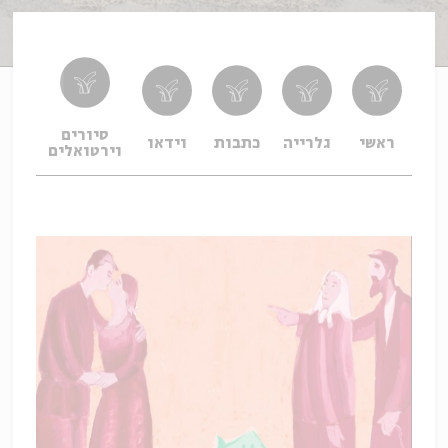
סיורים
איר
ראשי
גלרייה
כתבות
וידאו
וירטואלים
התער