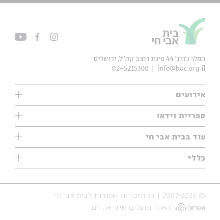
המלך ג'ורג' 44 פינת רחוב קק״ל, ירושלים
02-6215300
info@bac.org.il
אירועים
עיון
ספריית וידאו
אנגלית
ילדים
שיעורי בוקר
עוד בבית אבי חי
מוזיקה
מיוחדים
תערוכות
עיון
כללי
נוער
מיוחדים
מיוחדים
צרו קשר
ספרות ושירה
פודקאסטים מומלצים
ספרות ושירה
אודות
סדרות
כתבות
© 2007-2026 | כל הזכויות שמורות לבית אבי חי
הצהרת נגישות
אירועי עבר
קצה הקרחון
האתר פועל ברשיון אקו״ם
תנאי שימוש והצהרת פרטיות
אירועים בירושלים
על הדרך