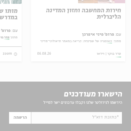
חירות המחשבה וחזון המדינה
מותו ש
הליברלית
במדרש 
עם:
פרופ' אביגדור שנאן
עם:
פרופ' פיני איפרגן
מתוך:
סדר בו
מתוך:
האופציה של שפינוזה: קריאה במאמר תיאולוגי־מדיני
סדר בוקר
וידאו
06.08.26
zoom
הישארו מעודכנים
הירשמו לניוזלטר שלנו וקבלו עדכונים ישר למייל
*כתובת דוא"ל
הרשמה