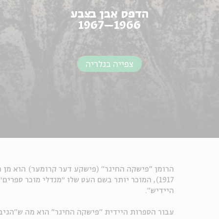
הדפס אבן בצבע
1966–1967
צפייה בגלריה
1917), המוכר יותר בשם העט שלו ״מנדלי מוכר ספרי
היידיש".
עבור הספרות היידית "פישקה החיגר" הוא מה ש"הגיבן