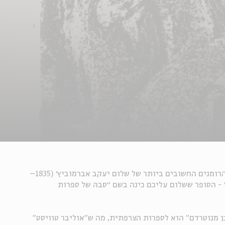
הרומן "פישקה החיגר" (פישקע דער קרומער) הוא מן הרומנים החשובים ביותר של שלום יעקב אברמוביץ׳ (1835–
ם״ - הסופר ששלום עליכם כינה בשם ״סבהּ של ספרות
 מנוטרדם" הוא לספרות הצרפתית, מה ש"אוליבר טוויסט"