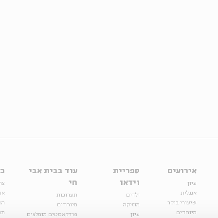
אירועים
ספריית
עוד בבית אבי
כל
וידאו
חי
עיון
צר
אנגלית
או
ילדים
תערוכות
שיעורי בוקר
הצ
מוזיקה
מיוחדים
מיוחדים
תנ
עיון
פודקאסטים מומלצים