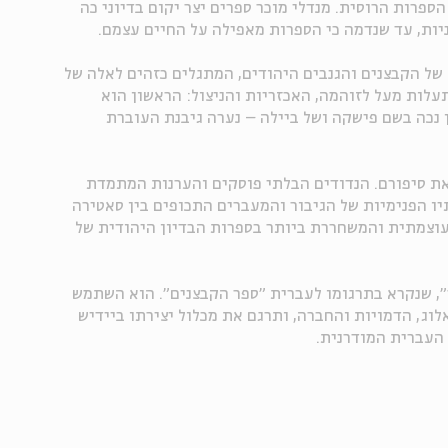
פרות הרוסית. מנדלי מוכר ספרים יצר יקום בדיוני כה
לניות, עד שנדמה כי הספרות מאפילה על החיים עצמם.
של הקבצנים והגנבים היהודים, המתגלים כזהים לאלה של
עלות מעל לזוהמה, האכזריות והניצול: הראשון הוא
 נכה בשם פישקה ושל ביילה – נערה גיבנת העוברת
את סיפורם. הנדודים הבלתי פוסקים והערנות המתמדת
יו הפנימיות של הגיבור והמעברים התכופים בין סאטירה
עוצמתית והמשחררת ביותר בספרות הבדיון היהודית של
", שנקרא בתרגומו לעברית "ספר הקבצנים". הוא השתמש
וג, הדמויות והחברה, ותרגם את מכלול יצירתו ביידיש
 העברית המודרנית.