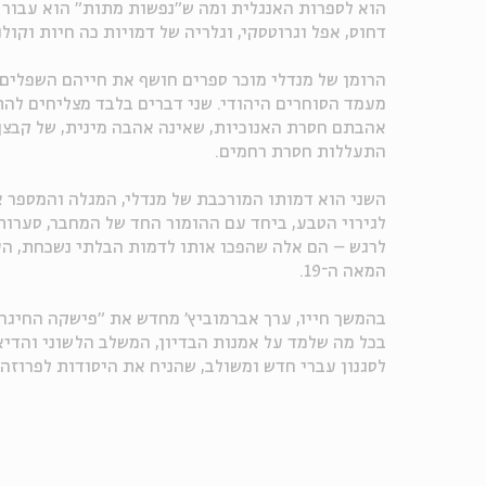
הוא לספרות האנגלית ומה ש"נפשות מתות" הוא עבור הס
דחוס, אפל וגרוטסקי, וגלריה של דמויות כה חיות וקו
הרומן של מנדלי מוכר ספרים חושף את חייהם השפלים 
מעמד הסוחרים היהודי. שני דברים בלבד מצליחים להת
אהבתם חסרת האנוכיות, שאינה אהבה מינית, של קבצן
התעללות חסרת רחמים.
השני הוא דמותו המורכבת של מנדלי, המגלה והמספר 
לגירוי הטבע, ביחד עם ההומור החד של המחבר, סערות
לרגש – הם אלה שהפכו אותו לדמות הבלתי נשכחת, ה
המאה ה־19.
בהמשך חייו, ערך אברמוביץ' מחדש את "פישקה החיגר
בכל מה שלמד על אמנות הבדיון, המשלב הלשוני והדיאל
לסגנון עברי חדש ומשולב, שהניח את היסודות לפרוזה