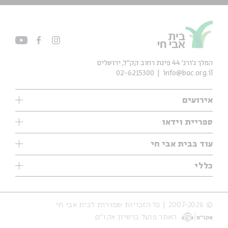
המלך ג'ורג' 44 פינת רחוב קק״ל, ירושלים
02-6215300
info@bac.org.il
אירועים
עיון
ספריית וידאו
אנגלית
ילדים
שיעורי בוקר
עוד בבית אבי חי
מוזיקה
מיוחדים
תערוכות
עיון
כללי
נוער
מיוחדים
מיוחדים
צרו קשר
ספרות ושירה
פודקאסטים מומלצים
ספרות ושירה
אודות
סדרות
כתבות
© 2007-2026 | כל הזכויות שמורות לבית אבי חי
הצהרת נגישות
אירועי עבר
קצה הקרחון
האתר פועל ברשיון אקו״ם
תנאי שימוש והצהרת פרטיות
אירועים בירושלים
על הדרך