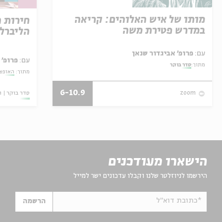
מותו של איש האלוהים: קריאה
חירות 
במדרש פטירת משה
הליברל
עם:
פרופ' אביגדור שנאן
עם:
פרופ' 
מתוך:
סדר בוקר
מתוך:
האופצי
6-10.9
סדר בוקר
ו
zoom
הישארו מעודכנים
הירשמו לניוזלטר שלנו וקבלו עדכונים ישר למייל
*כתובת דוא"ל
הרשמה