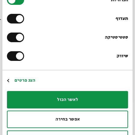
הסכמה
שיתוף
רוצים לדעת מה קורה
בבית אבי חי לפני כולם?
תעדוף
13 - שיר השירים
הרשמו לניוזלטר שלנו
סטטיסטיקה
15/03/23
שיווק
*כתובת דוא"ל
בנובלה ״שיר השירים״ מצייר שלום עליכם פורטרט מלא
תום של אהבת נעורים, ומתבונן באהבה הבוסרית
מנקודת מבט ילדית ומבוגרת כאחד. סדרת ההדפסים של
הרשמה
הצג פרטים
קפלן שנוצרה בעקבותיה לוכדת את הקסם הייחודי של
היצירה, ואת העדינות והרוך של גיבוריה.
לאשר הכול
שיתוף
אפשר בחירה
12 - יצירות בעקבות שירי עם