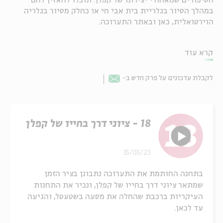
הסיפורים שמאחורי יצירתו של קפלן. תוכלו להאזין להם
במהלך הסיור בגלריית בית אבי חי או כחלק מסיור בגלריה
הוירטואלית, כאן ובאתר התערוכה.
קרא עוד
לקבלת עדכונים על פרק חדש ב-
Email
18 - ציוני דרך בחייו של קפלן
15/03/23
בתחנה החותמת את התערוכה נתבונן בציר הזמן
שמתאר ציוני דרך בחייו של קפלן, ונכיר את התחנות
העיקריות ברכבת שהחלה את מסעה בשטעטל, והגיעה
עד לכאן.