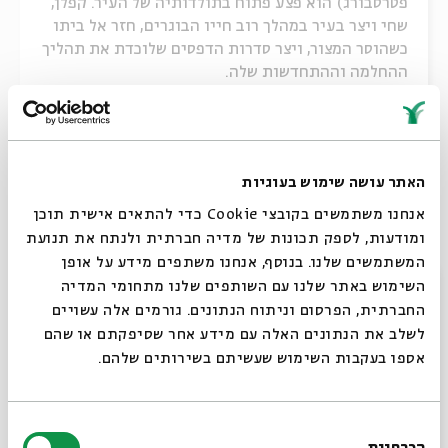
פטרסבורג) הוא פצע פתוח בתולדותיה של העיר. קפלן,
שחי ויצר בעיר במהלך רוב חייו הבוגרים, חזר אל ביתו
כשהוסר המצור, ויצר סדרות הדפסים שלוכדת את תהליך
ההחלמה וההתחדשות שלה.
שיתוף
האתר עושה שימוש בעוגיות
14 - טוביה החולב
אנחנו משתמשים בקובצי Cookie כדי להתאים אישית תוכן
ומודעות, לספק תכונות של מדיה חברתית ולנתח את תנועת
המשתמשים שלנו. בנוסף, אנחנו משתפים מידע על אופן
15/03/23
סגור
השימוש באתר שלנו עם השותפים שלנו מתחומי המדיה
ביצירתו המוכרת ביותר של שלום עליכם – טוביה
החברתית, הפרסום וניתוח הנתונים. גורמים אלה עשויים
החולב – מחבר הסופר ביד מיומנת שלל קטבים: בין
לשלב את הנתונים האלה עם מידע אחר שסיפקתם או שהם
צחוק לבכי, בין ערגה לעבר וכמיהה לעתיד, ובין
אספו בעקבות השימוש שעשיתם בשירותים שלהם.
מהפכות רוסיות להבטחות אמריקאיות. ההדפסים
שקפלן יצר בעקבותיו משקפים את הניגודים הרבים
הללו, ונעי...
בחירת
הכרחיות