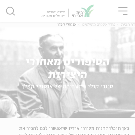
גור
סגור
סגור
דף הבית
פודקאסטים מומלצים
אנטולי קפלן
ה
אנגלית
נוער
הסיפורים מאחורי
ה
אנגלית
מיוחדי
היצירות
סיורי קולי בתערוכה של אנטולי קפלן
כאן תוכלו להנות מסיורי אודיו שיאפשרו לכם להכיר את