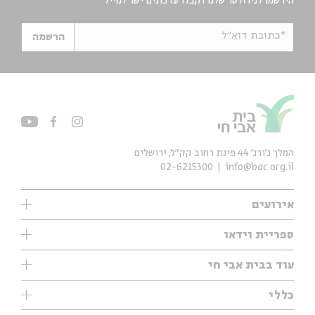
הירשמו לניוזלטר שלנו וקבלו עדכונים ישר למייל
*כתובת דוא"ל
הרשמה
המלך ג'ורג' 44 פינת רחוב קק״ל, ירושלים
02-6215300
info@bac.org.il
אירועים
עיון
ספריית וידאו
אנגלית
ילדים
שיעורי בוקר
עוד בבית אבי חי
מוזיקה
מיוחדים
תערוכות
עיון
כללי
נוער
מיוחדים
מיוחדים
צרו קשר
ספרות ושירה