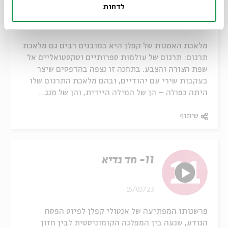
יהודיים
לדחות
15/03/23
מלאכת האמנות של קפלן היא במובנים רבים גם מלאכת
תרגום: תרגום של עולמות ספרותיים וטקסטואליים אל
שפת הצורה והצבע. בתחנה זו נצפה בהדפסים שיצר
בעקבות שירי עם יהודיים, ובהם מלאכת התרגום שלו
היתה כפולה – הן של המילה היידית, והן של מנג...
שיתוף
11- חד גדיא
15/03/23
פרשנותו המפתיעה של אנטולי קפלן לפיוט הפסח
הנודע, שנעה בין המפלגה הקומוניסטית לבין חזון