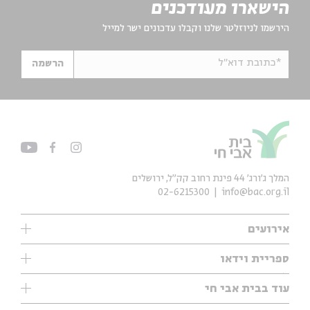
הישארו מעודכנים
הירשמו לניוזלטר שלנו וקבלו עדכונים ישר למייל
*כתובת דוא"ל
הרשמה
המלך ג'ורג' 44 פינת רחוב קק״ל, ירושלים
02-6215300
info@bac.org.il
אירועים
עיון
ספריית וידאו
אנגלית
ילדים
שיעורי בוקר
עוד בבית אבי חי
מוזיקה
מיוחדים
תערוכות