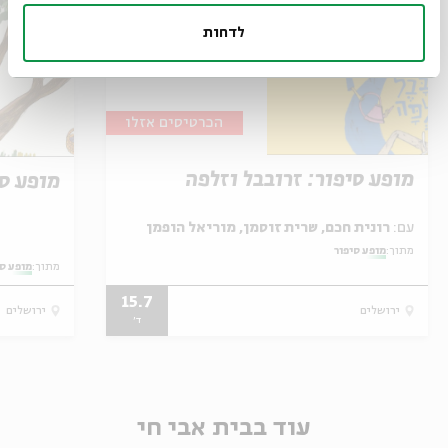
לדחות
הכרטיסים אזלו
מופע סיפור: זרובבל וזלפה
מופע ס
עם:
רונית חכם, שרית זוסמן, מוריאל הופמן
מתוך:
מופע סיפור
מתוך:
מופע סי
15.7
ירושלים
ירושלים
ד'
עוד בבית אבי חי