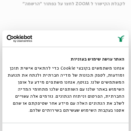
לקבלת הקישור ל ZOOM לחצו על כפתור "הרשמה"
האתר עושה שימוש בעוגיות
אנחנו משתמשים בקובצי Cookie כדי להתאים אישית תוכן
ומודעות, לספק תכונות של מדיה חברתית ולנתח את תנועת
המשתמשים שלנו. בנוסף, אנחנו משתפים מידע על אופן
סגור
_
השימוש באתר שלנו עם השותפים שלנו מתחומי המדיה
החברתית, הפרסום וניתוח הנתונים. גורמים אלה עשויים
לשלב את הנתונים האלה עם מידע אחר שסיפקתם או שהם
איך נראית סופרת? כיצד היא נשמעת? ומנין בעצם מגיעים
אספו בעקבות השימוש שעשיתם בשירותים שלהם.
סיפורים לעולם? "מופע סיפור", האירוע הספרותי-מוזיקלי
לילדים, חוזר לבמה ומזמין אתכם ואתכן לגלות בצורה
חווייתית את התשובות לשאלות הללו.
בחירת