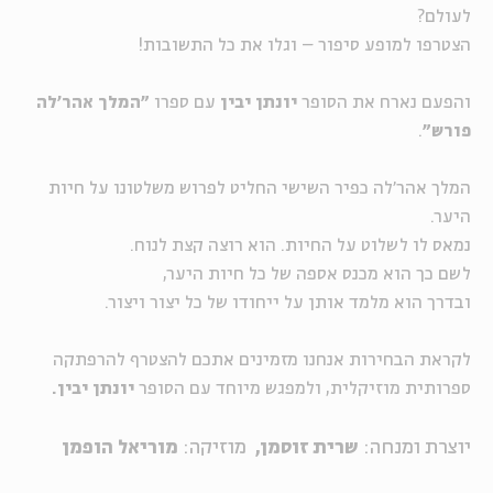
לעולם?
הצטרפו למופע סיפור – וגלו את כל התשובות!
והפעם נארח את הסופר
יונתן יבין
עם ספרו
"המלך אהר'לה
פורש"
.
המלך אהר'לה כפיר השישי החליט לפרוש משלטונו על חיות
היער.
נמאס לו לשלוט על החיות. הוא רוצה קצת לנוח.
לשם כך הוא מכנס אספה של כל חיות היער,
ובדרך הוא מלמד אותן על ייחודו של כל יצור ויצור.
לקראת הבחירות אנחנו מזמינים אתכם להצטרף להרפתקה
ספרותית מוזיקלית, ולמפגש מיוחד עם הסופר
יונתן יבין.
יוצרת ומנחה:
שרית זוסמן,
מוזיקה:
מוריאל הופמן