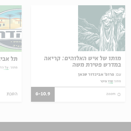
מותו של איש האלוהים: קריאה
תל אביב
במדרש פטירת משה
מתוך:
על הד
עם:
פרופ' אביגדור שנאן
מתוך:
סדר בוקר
6-10.9
הסכת
zoom