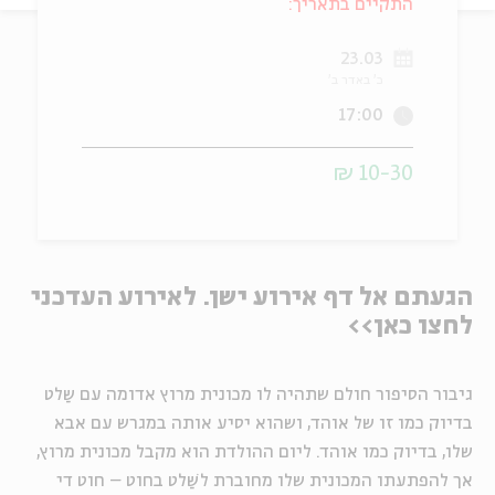
התקיים בתאריך:
ה
אנגלית
מיוחדי
23.03
כ' באדר ב'
17:00
10-30 ₪
הגעתם אל דף אירוע ישן. לאירוע העדכני
לחצו כאן>>
גיבור הסיפור חולם שתהיה לו מכונית מרוץ אדומה עם שַלט
בדיוק כמו זו של אוהד, ושהוא יסיע אותה במגרש עם אבא
שלו, בדיוק כמו אוהד. ליום ההולדת הוא מקבל מכונית מרוץ,
אך להפתעתו המכונית שלו מחוברת לשַׁלט בחוט – חוט די