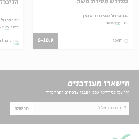
במדרש פטירת משה
הליברל
עם:
פרופ' אביגדור שנאן
עם:
פרופ' 
מתוך:
סדר בוקר
מתוך:
האופצי
6-10.9
סדר בוקר
ו
zoom
הישארו מעודכנים
הירשמו לניוזלטר שלנו וקבלו עדכונים ישר למייל
*כתובת דוא"ל
הרשמה