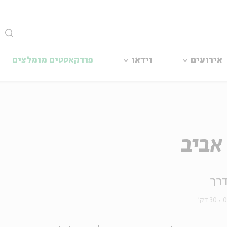
סגור
אירועים
וידאו
פודקאסטים מומלצים
אביב
רך
0
30 דק'