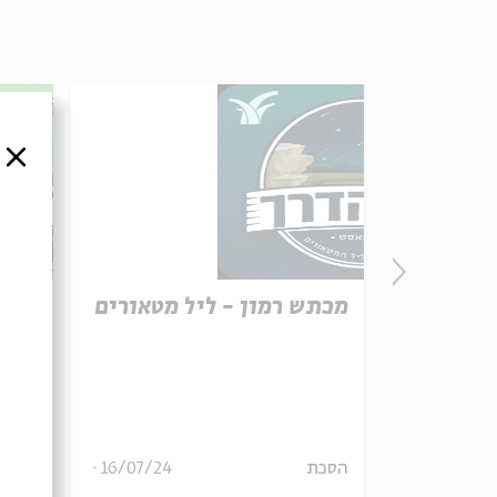
סגור
מכתש רמון - ליל מטאורים
אלונ
20/08/24
הסכת
16/07/24
הסכת