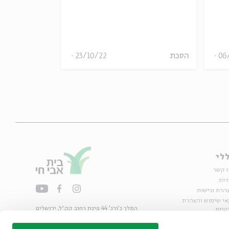
מתוך:
על החתום
06
הסכת
23/10/22
הסכת
לי
ו קשר
דות
הרת נגישות
אי שימוש והצהרת
המלך ג'ורג' 44 פינת רחוב קק״ל, ירושלים
טיות
02-6215300
ות
info@bac.org.il