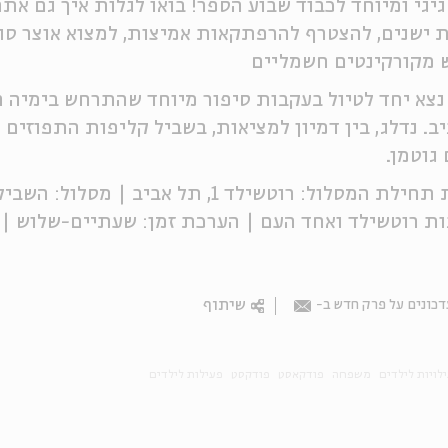
יגי ומיוחד לכבוד שבוע הספר! בואו לגלות איך גם אתם
 ישנים, להצטרף להרפתקאות אמיצות, למצוא אוצר סודי
 מקורקינטים חשמליים
צא יחד לטיול בעקבות סיפור מיוחד שהתרחש בימיה ה
ב. נדלג, בין דמיון למציאות, בשביל קליפות התפוזים 
 גוטמן.
נקודת תחילת המסלול: רוטשילד 1, תל אבי
ת רוטשילד ואחד העם | הערכת זמן: שעתיים-שלוש | 
שיתוף
כונים על פרק חדש ב-
Email
לויות לילדים
משפחה
פודקאסט
פודקסט
פעילות לילדים