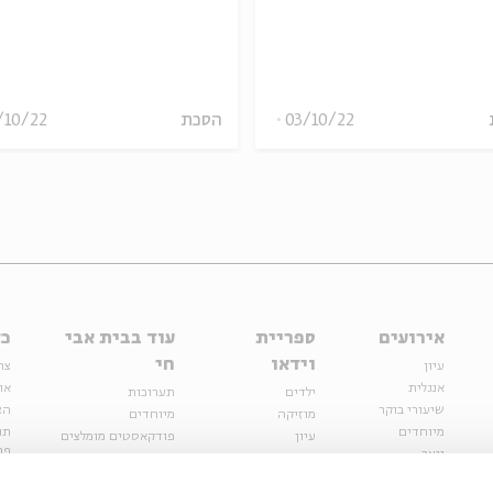
03/10/22
הסכת
/10/22
אירועים
ספריית
עוד בבית אבי
כל
וידאו
חי
עיון
צר
אנגלית
או
ילדים
תערוכות
שיעורי בוקר
הצ
מוזיקה
מיוחדים
מיוחדים
תנ
עיון
פודקאסטים מומלצים
פר
נוער
מיוחדים
כתבות
חנ
ספרות ושירה
ספרות ושירה
קצה הקרחון