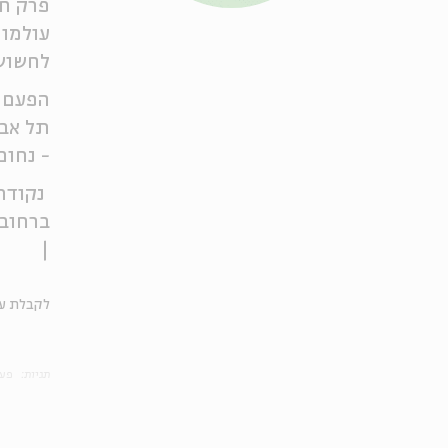
פרק חג
עולמות
לחשוש
הפעם נ
תל אבי
- נחום
ברחובו
|
לקבלת עד
תגיות:
פעי